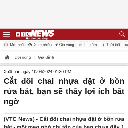
Mới nhất
Xem nhiều
💰 Giá vàng
📅 Lịch âm
☀️ Thời tiết

Đời sống
Gia đình
Xuất bản ngày 10/04/2024 01:30 PM
Cắt đôi chai nhựa đặt ở bồn
rửa bát, bạn sẽ thấy lợi ích bất
ngờ
(VTC News) -
Cắt đôi chai nhựa đặt ở bồn rửa
bát - một mẹo nhỏ chỉ tốn của bạn chưa đầy 1