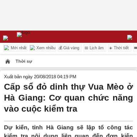
Mới nhất
Xem nhiều
💰 Giá vàng
📅 Lịch âm
☀️ Thời tiết

Thời sự
Xuất bản ngày 20/08/2018 04:19 PM
Cấp sổ đỏ dinh thự Vua Mèo ở
Hà Giang: Cơ quan chức năng
vào cuộc kiểm tra
Dự kiến, tỉnh Hà Giang sẽ lập tổ công tác
kiểm tra nội dung liên quan đến đơn kiến