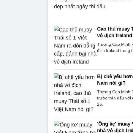
đẹp nhất ngày thi đấu.
Cao thủ muay T
vô địch Ireland
Trương Cao Minh P
địch Ireland trong
Bị chê yếu hơn 
Nam nói gì?
Trương Cao Minh Ph
trước trận đấu với
26.
'Ông kẹ' muay 
nhà vô địch Ire