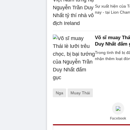
Sự xuất hiện của T
nay - tại Lion Cha
Võ sĩ muay Thá
Duy Nhất đấm 
Trong tình thế bị đấ
nhận thêm loạt đò
Nga
Muay Thái
Facebook