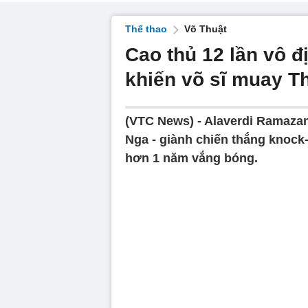
Thể thao
Võ Thuật
Cao thủ 12 lần vô 
khiến võ sĩ muay T
(VTC News) -
Alaverdi Ramazan
Nga - giành chiến thắng knock-o
hơn 1 năm vắng bóng.