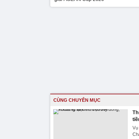
CÙNG CHUYÊN MỤC
Th
tiề
Vụ
Cha