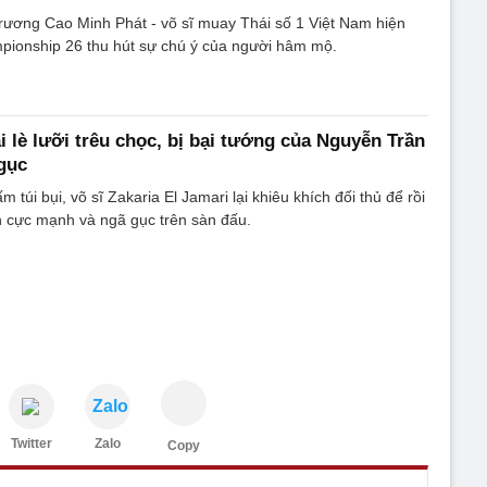
rương Cao Minh Phát - võ sĩ muay Thái số 1 Việt Nam hiện
mpionship 26 thu hút sự chú ý của người hâm mộ.
i lè lưỡi trêu chọc, bị bại tướng của Nguyễn Trần
gục
m túi bụi, võ sĩ Zakaria El Jamari lại khiêu khích đối thủ để rồi
n cực mạnh và ngã gục trên sàn đấu.
Zalo
Twitter
Zalo
Copy