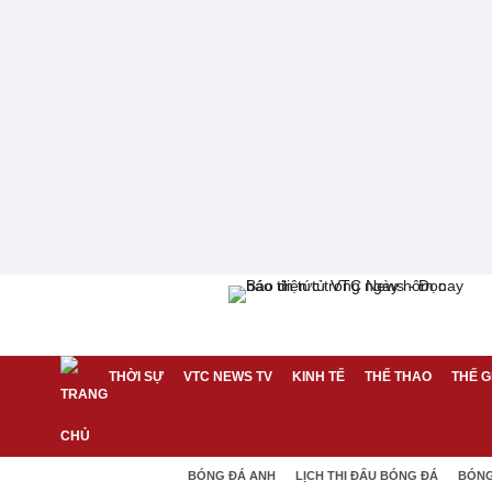
THỜI SỰ
VTC NEWS TV
KINH TẾ
THỂ THAO
THẾ G
BÓNG ĐÁ ANH
LỊCH THI ĐẤU BÓNG ĐÁ
BÓNG