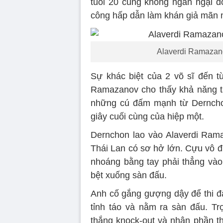
tuổi 20 cũng không ngần ngại đổ
công hấp dẫn làm khán giả mãn 
Alaverdi Ramazanov
Sự khác biệt của 2 võ sĩ đến từ
Ramazanov cho thấy khả năng tải
những cú đấm mạnh từ Dernchon
giây cuối cùng của hiệp một.
Dernchon lao vào Alaverdi Rama
Thái Lan có sơ hở lớn. Cựu vô 
nhoáng bằng tay phải thẳng vào
bệt xuống sàn đấu.
Anh cố gắng gượng dậy để thi đ
tỉnh táo và nằm ra sàn đấu. Tr
thắng knock-out và nhận phần th