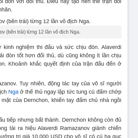
i đòn với đối thủ. Điều này tạo nên thế trận đôi
nhãn.
 (bên trái) từng 12 lần vô địch Nga.
 kinh nghiệm thi đấu và sức chịu đòn. Alaverdi
 đòn tốt hơn đối thủ, dù cũng không ít lần chịu
. Khoảnh khắc quyết định của trận đấu đến ở
zanov. Tuy nhiên, động tác tay của võ sĩ người
địch
Nga
ở thế thủ ngay lập tức tung cú đấm chớp
 mặt của Dernchon, khiến tay đấm chủ nhà ngồi
ấu tiếp nhưng bất thành. Dernchon không còn đủ
ọng tài ra hiệu Alaverdi Ramazanov giành chiến
ưởng trị giá 10.000 USD cho võ sĩ có cú hạ gục