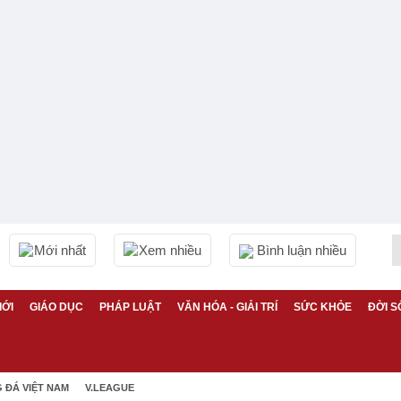
Mới nhất
Xem nhiều
Bình luận nhiều
IỚI
GIÁO DỤC
PHÁP LUẬT
VĂN HÓA - GIẢI TRÍ
SỨC KHỎE
ĐỜI S
 ĐÁ VIỆT NAM
V.LEAGUE