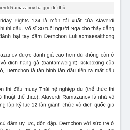
verdi Ramazanov hạ gục đối thủ.
day Fights 124 là màn tái xuất của Alaverdi
thi đấu. Võ sĩ 30 tuổi người Nga cho thấy đẳng
i đánh bại tay đấm Dernchon Lukjaomaesaithong
amazanov được đánh giá cao hơn dù không còn ở
 vô địch hạng gà (bantamweight) kickboxing của
, Dernchon là tân binh lần đầu tiên ra mắt đấu
 thi đấu muay Thái hệ nghiệp dư (thể thức thi
õ thuật thể thao), Alaverdi Ramazanov là nhà vô
ng lập kỷ lục 12 lần giành chức vô địch quốc gia
ú đấm uy lực, dồn dập. Dernchon với sức trẻ ở