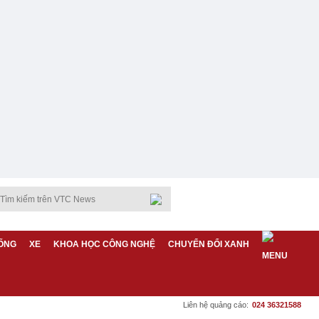
ỐNG
XE
KHOA HỌC CÔNG NGHỆ
CHUYỂN ĐỔI XANH
Liên hệ quảng cáo:
024 36321588