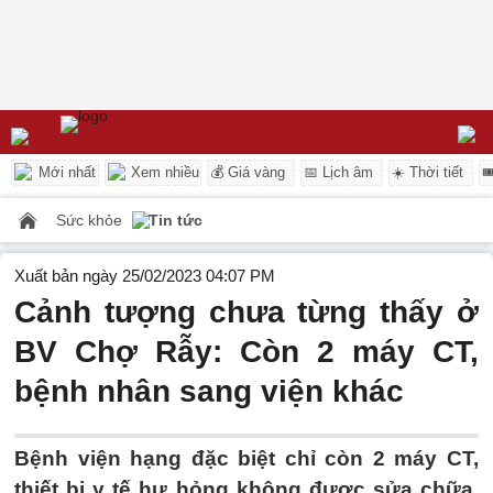
Mới nhất
Xem nhiều
💰 Giá vàng
📅 Lịch âm
☀️ Thời tiết

Sức khỏe
Tin tức
Xuất bản ngày 25/02/2023 04:07 PM
Cảnh tượng chưa từng thấy ở
BV Chợ Rẫy: Còn 2 máy CT,
bệnh nhân sang viện khác
Bệnh viện hạng đặc biệt chỉ còn 2 máy CT,
thiết bị y tế hư hỏng không được sửa chữa,