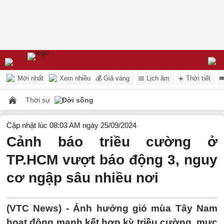
Mới nhất
Xem nhiều
💰 Giá vàng
📅 Lịch âm
☀️ Thời tiết

Thời sự
Đời sống
Cập nhật lúc 08:03 AM ngày 25/09/2024
Cảnh báo triều cường ở
TP.HCM vượt báo động 3, nguy
cơ ngập sâu nhiều nơi
(VTC News) -
Ảnh hưởng gió mùa Tây Nam
hoạt động mạnh kết hợp kỳ triều cường, mực