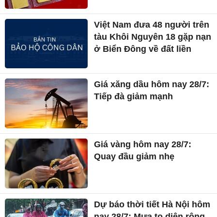
Việt Nam đưa 48 người trên
tàu Khôi Nguyên 18 gặp nạn
ở Biển Đông về đất liền
Giá xăng dầu hôm nay 28/7:
Tiếp đà giảm mạnh
Giá vàng hôm nay 28/7:
Quay đầu giảm nhẹ
Dự báo thời tiết Hà Nội hôm
nay 28/7: Mưa to diện rộng,