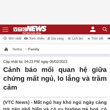
Mới nhất
Xem nhiều
💰 Giá vàng
📅 Lịch âm
☀️ Thời tiết

Netbiz
Family
Cập nhật lúc 04:23 PM ngày 06/02/2023
Cảnh báo mối quan hệ giữa
chứng mất ngủ, lo lắng và trầm
cảm
(VTC News) -
Mất ngủ hay khó ngủ ngày càng
trở nên phổ biến và có xu hướng trẻ hoá, có