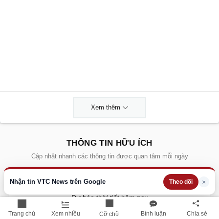
Xem thêm
THÔNG TIN HỮU ÍCH
Cập nhật nhanh các thông tin được quan tâm mỗi ngày
Lịch âm hôm nay
Nhận tin VTC News trên Google
×
Theo dõi
Dự báo thời tiết hôm nay
Trang chủ
Xem nhiều
Bình luận
Chia sẻ
Cỡ chữ
Giá vàng hôm nay