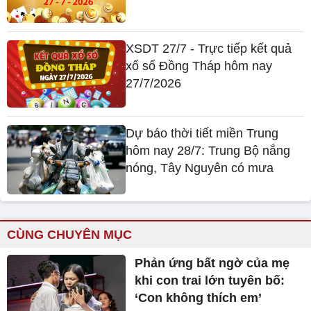
XSDT 27/7 - Trực tiếp kết quả
xổ số Đồng Tháp hôm nay
27/7/2026
Dự báo thời tiết miền Trung
hôm nay 28/7: Trung Bộ nắng
nóng, Tây Nguyên có mưa
CÙNG CHUYÊN MỤC
Phản ứng bất ngờ của mẹ
khi con trai lớn tuyên bố:
‘Con không thích em’