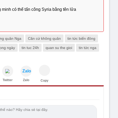
 minh có thể tấn công Syria bằng tên lửa
ng quân Nga
Căn cứ không quân
tin tức biển đông
trong ngày
tin tuc 24h
quan su the gioi
tin tức nga
Zalo
Twitter
Zalo
Copy