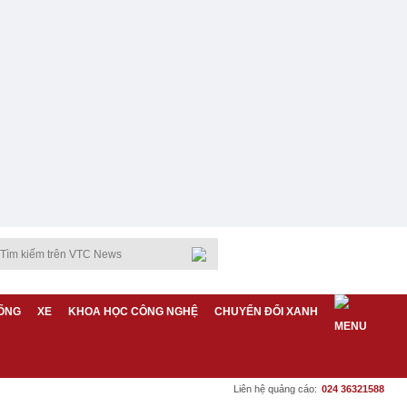
ỐNG
XE
KHOA HỌC CÔNG NGHỆ
CHUYỂN ĐỔI XANH
Liên hệ quảng cáo:
024 36321588