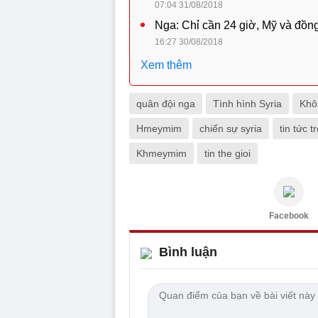
07:04 31/08/2018
Nga: Chỉ cần 24 giờ, Mỹ và đồng
16:27 30/08/2018
Xem thêm
quân đội nga
Tình hình Syria
Khô
Hmeymim
chiến sự syria
tin tức 
Khmeymim
tin the gioi
Facebook
Bình luận