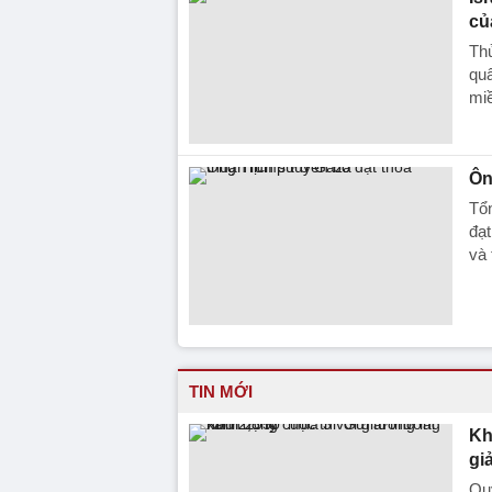
củ
Th
quâ
mi
Ôn
Tổ
đạt
và 
TIN MỚI
Kh
gi
Quỹ