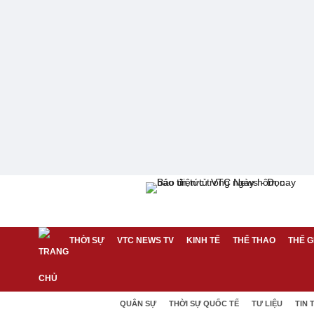
THỜI SỰ
VTC NEWS TV
KINH TẾ
THỂ THAO
THẾ G
QUÂN SỰ
THỜI SỰ QUỐC TẾ
TƯ LIỆU
TIN 