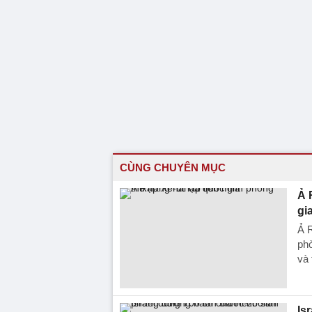
CÙNG CHUYÊN MỤC
Ả 
gi
Ả R
phò
và 
Is