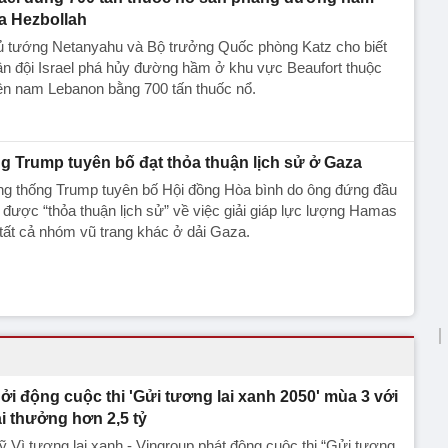
a Hezbollah
ủ tướng Netanyahu và Bộ trưởng Quốc phòng Katz cho biết
n đội Israel phá hủy đường hầm ở khu vực Beaufort thuộc
ền nam Lebanon bằng 700 tấn thuốc nổ.
g Trump tuyên bố đạt thỏa thuận lịch sử ở Gaza
ng thống Trump tuyên bố Hội đồng Hòa bình do ông đứng đầu
 được “thỏa thuận lịch sử” về việc giải giáp lực lượng Hamas
tất cả nhóm vũ trang khác ở dải Gaza.
ởi động cuộc thi 'Gửi tương lai xanh 2050' mùa 3 với
ải thưởng hơn 2,5 tỷ
 Vì tương lai xanh - Vingroup phát động cuộc thi “Gửi tương