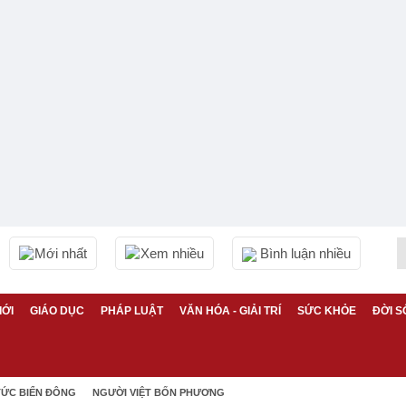
Mới nhất
Xem nhiều
Bình luận nhiều
IỚI
GIÁO DỤC
PHÁP LUẬT
VĂN HÓA - GIẢI TRÍ
SỨC KHỎE
ĐỜI S
TỨC BIỂN ĐÔNG
NGƯỜI VIỆT BỐN PHƯƠNG