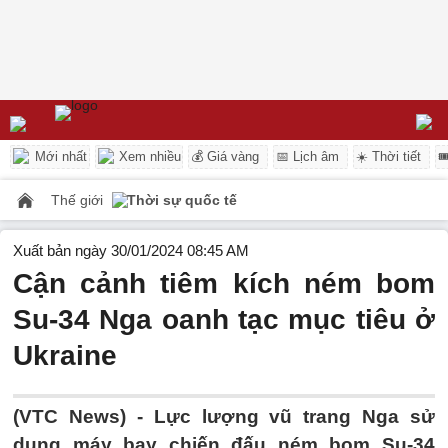
Mới nhất
Xem nhiều
💰 Giá vàng
📅 Lịch âm
☀️ Thời tiết

Thế giới
Thời sự quốc tế
Xuất bản ngày 30/01/2024 08:45 AM
Cận cảnh tiêm kích ném bom
Su-34 Nga oanh tạc mục tiêu ở
Ukraine
(VTC News) -
Lực lượng vũ trang Nga sử
dụng máy bay chiến đấu ném bom Su-34