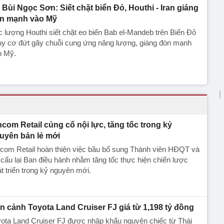
 Bùi Ngọc Sơn: Siết chặt biển Đỏ, Houthi - Iran giáng
n mạnh vào Mỹ
 lượng Houthi siết chặt eo biển Bab el-Mandeb trên Biển Đỏ
uy cơ đứt gãy chuỗi cung ứng năng lượng, giáng đòn mạnh
o Mỹ.
ncom Retail củng cố nội lực, tăng tốc trong kỷ
uyên bán lẻ mới
com Retail hoàn thiện việc bầu bổ sung Thành viên HĐQT và
cấu lại Ban điều hành nhằm tăng tốc thực hiện chiến lược
t triển trong kỷ nguyên mới.
n cảnh Toyota Land Cruiser FJ giá từ 1,198 tỷ đồng
ota Land Cruiser FJ được nhập khẩu nguyên chiếc từ Thái