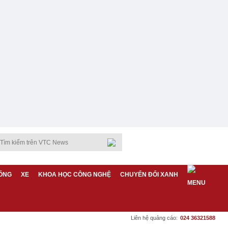
ỐNG
XE
KHOA HỌC CÔNG NGHỆ
CHUYỂN ĐỔI XANH
Liên hệ quảng cáo:
024 36321588