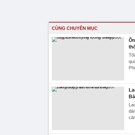
CÙNG CHUYÊN MỤC
Ôn
th
Tổn
qua
Ph
La
Bả
La
dân
căn