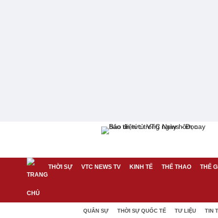
THỜI SỰ
VTC NEWS TV
KINH TẾ
THỂ THAO
THẾ G
QUÂN SỰ
THỜI SỰ QUỐC TẾ
TƯ LIỆU
TIN 