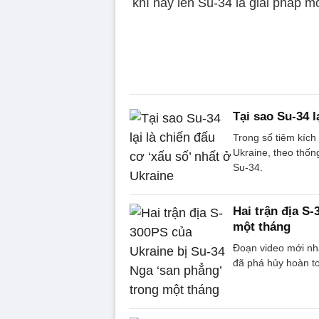
khí này lên Su-34 là giải pháp m
Tại sao Su-34 l
Trong số tiêm kích
Ukraine, theo thốn
Su-34.
Hai trận địa S
một tháng
Đoạn video mới nhấ
đã phá hủy hoàn t