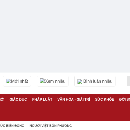
Mới nhất
Xem nhiều
Bình luận nhiều
IỚI
GIÁO DỤC
PHÁP LUẬT
VĂN HÓA - GIẢI TRÍ
SỨC KHỎE
ĐỜI S
TỨC BIỂN ĐÔNG
NGƯỜI VIỆT BỐN PHƯƠNG