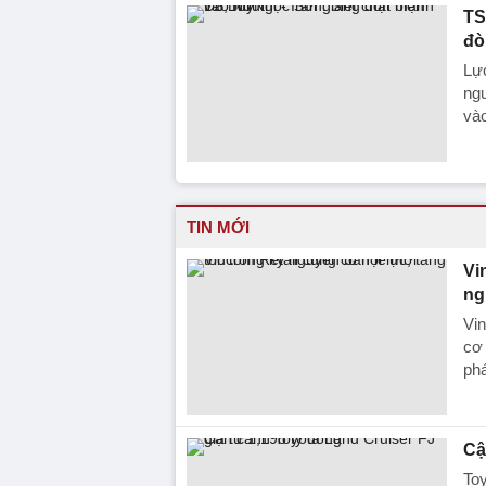
TS
đò
Lực
ng
và
TIN MỚI
Vi
ng
Vin
cơ 
phá
Cậ
Toy