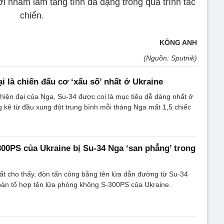
ới nhằm làm tăng tính đa dạng trong quá trình tác
chiến.
KÔNG ANH
(Nguồn: Sputnik)
ại là chiến đấu cơ ‘xấu số’ nhất ở Ukraine
 hiện đại của Nga, Su-34 được coi là mục tiêu dễ dàng nhất ở
g kê từ đầu xung đột trung bình mỗi tháng Nga mất 1,5 chiếc
-300PS của Ukraine bị Su-34 Nga ‘san phẳng’ trong
t cho thấy, đòn tấn công bằng tên lửa dẫn đường từ Su-34
oàn tổ hợp tên lửa phòng không S-300PS của Ukraine.