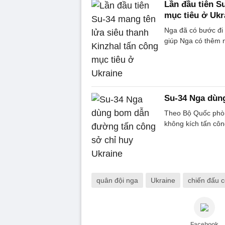
Lần đầu tiên S
mục tiêu ở Ukr
Nga đã có bước đi 
giúp Nga có thêm n
Su-34 Nga dùn
Theo Bộ Quốc phòn
không kích tấn cô
quân đội nga
Ukraine
chiến đấu 
Facebook