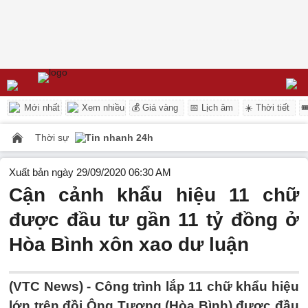
Mới nhất
Xem nhiều
💰 Giá vàng
📅 Lịch âm
☀️ Thời tiết

Thời sự
Tin nhanh 24h
Xuất bản ngày 29/09/2020 06:30 AM
Cận cảnh khẩu hiệu 11 chữ
được đầu tư gần 11 tỷ đồng ở
Hòa Bình xôn xao dư luận
(VTC News) -
Công trình lắp 11 chữ khẩu hiệu
lớn trên đồi Ông Tượng (Hòa Bình) được đầu