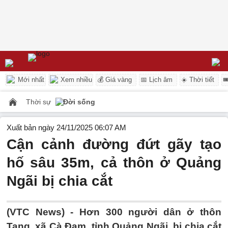
Mới nhất
Xem nhiều
💰 Giá vàng
📅 Lịch âm
☀️ Thời tiết

Thời sự
Đời sống
Xuất bản ngày 24/11/2025 06:07 AM
Cận cảnh đường đứt gãy tạo
hố sâu 35m, cả thôn ở Quảng
Ngãi bị chia cắt
(VTC News) -
Hơn 300 người dân ở thôn
Tang, xã Cà Đam, tỉnh Quảng Ngãi, bị chia cắt