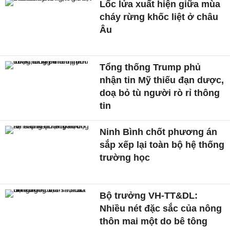
Lốc lửa xuất hiện giữa mùa
cháy rừng khốc liệt ở châu
Âu
Tổng thống Trump phủ
nhận tin Mỹ thiếu đạn dược,
doạ bỏ tù người rò rỉ thông
tin
Ninh Bình chốt phương án
sắp xếp lại toàn bộ hệ thống
trường học
Bộ trưởng VH-TT&DL:
Nhiều nét đặc sắc của nông
thôn mai một do bê tông