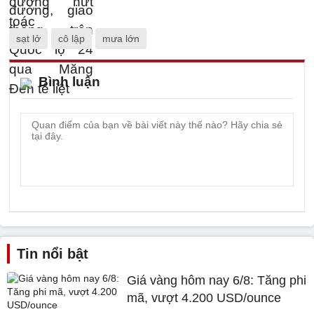
sạt lở
cô lập
mưa lớn
Bình luận
Tin nổi bật
Giá vàng hôm nay 6/8: Tăng phi
mã, vượt 4.200 USD/ounce