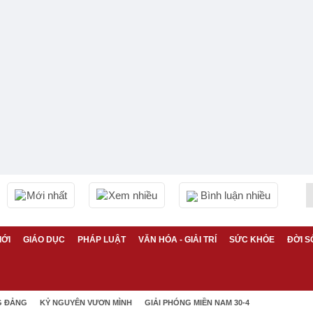
Mới nhất
Xem nhiều
Bình luận nhiều
IỚI
GIÁO DỤC
PHÁP LUẬT
VĂN HÓA - GIẢI TRÍ
SỨC KHỎE
ĐỜI S
G ĐẢNG
KỶ NGUYÊN VƯƠN MÌNH
GIẢI PHÓNG MIỀN NAM 30-4