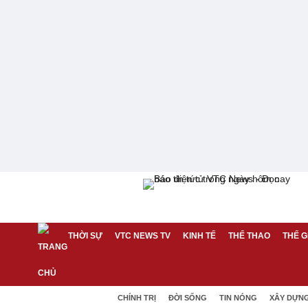
THỜI SỰ
VTC NEWS TV
KINH TẾ
THỂ THAO
THẾ G
CHÍNH TRỊ
ĐỜI SỐNG
TIN NÓNG
XÂY DỰN