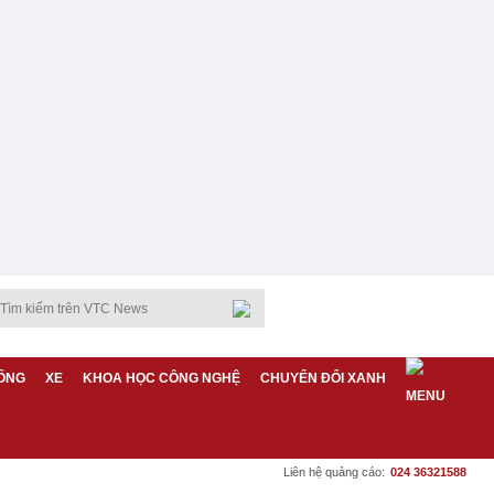
ỐNG
XE
KHOA HỌC CÔNG NGHỆ
CHUYỂN ĐỔI XANH
Liên hệ quảng cáo:
024 36321588