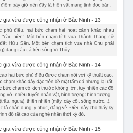
điểm bấy giờ nên đây là hiện vật mang tính độc bản.
 phù điêu, hai bức chạm hai hoạt cảnh khác nhau
ài “cầu hiền”. Một bên chạm tích vua Thành Thang cử
đất Hữu Sằn. Một bên chạm tích vua nhà Chu phái
 đang câu cá trên sông Vị Thủy.
cao hai bức phù điêu được chạm nổi với kỹ thuật cao.
 chạm khắc dày đặc trên bề mặt tấm đá nhưng lại rất
 bức chạm có kích thước không lớn, tuy nhiên các đồ
 dạng với nhiều tuyến nhân vật, hình tượng: hình tượng
(trâu, ngựa), thiên nhiên (mây, cây cối, sông nước...).
ặc tả chân dung, y phục, dáng vẻ. Điều này cho thấy kỹ
trình độ rất cao của nghệ nhân thời kỳ đó.