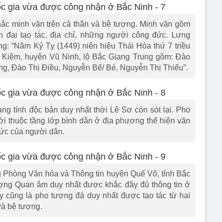
ắc minh văn trên cả thân và bệ tượng. Minh văn gồm
n đại tạo tác, địa chỉ, những người công đức. Lưng
g: “Năm Kỷ Tỵ (1449) niên hiệu Thái Hòa thứ 7 triều
ã Kiệm, huyện Vũ Ninh, lộ Bắc Giang Trung gồm: Đào
g, Đào Thị Điều, Nguyễn Bế/ Bé, Nguyễn Thị Thiểu”.
ang tính độc bản duy nhất thời Lê Sơ còn sót lại. Pho
i thuộc tầng lớp bình dân ở địa phương thể hiện văn
hức của người dân.
Phòng Văn hóa và Thông tin huyện Quế Võ, tỉnh Bắc
ượng Quan âm duy nhất được khắc đầy đủ thông tin ở
 cũng là pho tượng đá duy nhất được tạo tác từ hai
và bệ tượng.