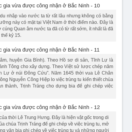
u nhập vào nước ta từ rất lâu nhưng không có bằng
ưỡng này có mặt tại Việt Nam ở thời điểm nào. Đây là
 cúng Quan âm nước ta đã có từ rất sớm, ít nhất là đã
 thế kỷ 15.
m, huyện Gia Bình). Theo Hồ sơ di sản, Tĩnh Lự là
hánh Tông cho xây dựng. Theo Việt sử lược chép năm
h Lự ở núi Đông Cứu”. Năm 1645 thời vua Lê Chân
ông Nguyễn Công Hiệp lo việc trùng tu kiến thiết chùa
n thành, Trịnh Tráng cho dựng bia để ghi chép việc
 của thời Lê Trung Hưng. Đây là hiện vật gốc trong di
ủa chúa Trịnh Tráng để ghi chép về việc trùng tu, mở
ng văn bia ghi chép về việc trùng tu và những người