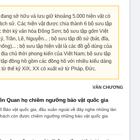
ang sở hữu và lưu giữ khoảng 5.000 hiện vật có
à lịch sử. Các hiện vật được chia thành 6 bộ sưu tập
c thời kỳ văn hóa Đông Sơn; bộ sưu tập gốm Việt
, Trần, Lê, Nguyễn... ; bộ sưu tập đồ sứ (bát, đĩa,
ng)... ; bộ sưu tập hiện vật là các đồ gỗ dùng của
, địa chủ thời phong kiến của Việt Nam; bộ sưu tập
u tập đồng hồ gồm các đồng hồ với nhiều kiểu dáng
từ thế kỷ XIX, XX có xuất xứ từ Pháp, Đức.
VĂN CHƯƠNG
ền Quan họ chiêm ngưỡng bảo vật quốc gia
3 Bảo vật quốc gia, đầu xuân ngoài về đây nghe những làn
khách còn được chiêm ngưỡng những bảo vật quốc gia