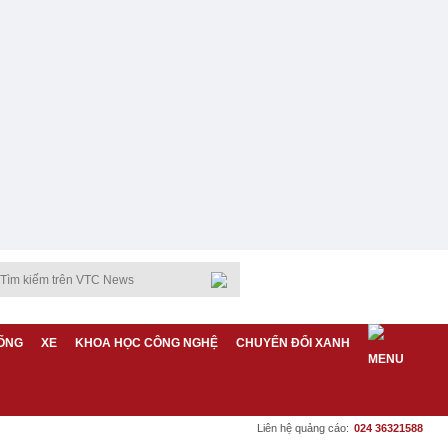
ỐNG
XE
KHOA HỌC CÔNG NGHỆ
CHUYỂN ĐỔI XANH
Liên hệ quảng cáo:
024 36321588