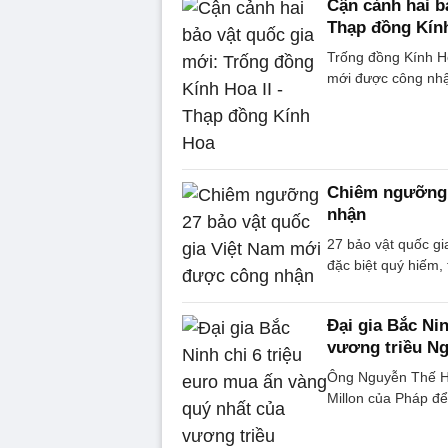
Cận cảnh hai b
Thạp đồng Kín
Trống đồng Kính Ho
mới được công nh
Chiêm ngưỡng 
nhận
27 bảo vật quốc gi
đặc biệt quý hiếm, 
Đại gia Bắc Ni
vương triều N
Ông Nguyễn Thế Hồ
Millon của Pháp để