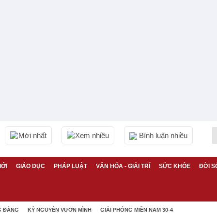
Mới nhất
Xem nhiều
Bình luận nhiều
IỚI
GIÁO DỤC
PHÁP LUẬT
VĂN HÓA - GIẢI TRÍ
SỨC KHỎE
ĐỜI S
G ĐẢNG
KỶ NGUYÊN VƯƠN MÌNH
GIẢI PHÓNG MIỀN NAM 30-4