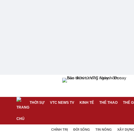
THỜI SỰ
VTC NEWS TV
KINH TẾ
THỂ THAO
THẾ G
CHÍNH TRỊ
ĐỜI SỐNG
TIN NÓNG
XÂY DỰN