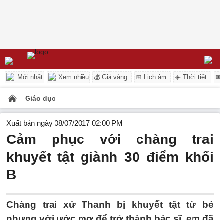
Mới nhất
Xem nhiều
💰 Giá vàng
📅 Lịch âm
☀️ Thời tiết

Giáo dục
Xuất bản ngày 08/07/2017 02:00 PM
Cảm phục với chàng trai
khuyết tật giành 30 điểm khối
B
Chàng trai xứ Thanh bị khuyết tật từ bé
nhưng với ước mơ để trở thành bác sĩ, em đã