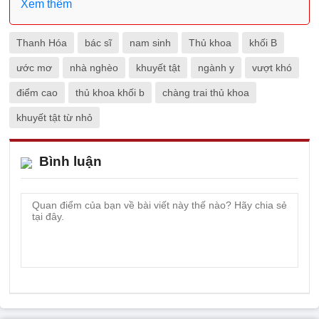
Xem thêm
Thanh Hóa
bác sĩ
nam sinh
Thủ khoa
khối B
ước mơ
nhà nghèo
khuyết tật
ngành y
vượt khó
điểm cao
thủ khoa khối b
chàng trai thủ khoa
khuyết tật từ nhỏ
Bình luận