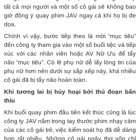
tất cả mọi người và một số cô gái sẽ không bao
giờ đồng ý quay phim JAV ngay cả khi họ bị đe
dọa.
Chính vì vậy, bước tiếp theo là mời “mục tiêu”
đến công ty tham gia vào một số buổi tiệc và tiếp
xúc với các nhân viên hoặc AV Nữ Ưu để tẩy
não “mục tiêu”. Có lẽ phụ nữ dễ lấy lòng tin của
phụ nữ hơn nên dưới sự sắp xếp này, khá nhiều
cô gái đã bị tẩy não hoàn toàn.
Khi tương lai bị hủy hoại bởi thủ đoạn bẩn
thỉu
Khi buổi quay phim đầu tiên kết thúc cũng là lúc
công ty JAV nắm trong tay thước phim nhạy cảm
của các cô gái trẻ, việc kiểm soát họ đã dễ dàng
hơn rất nhiều. Những cô gái ngây thơ vốn chỉ