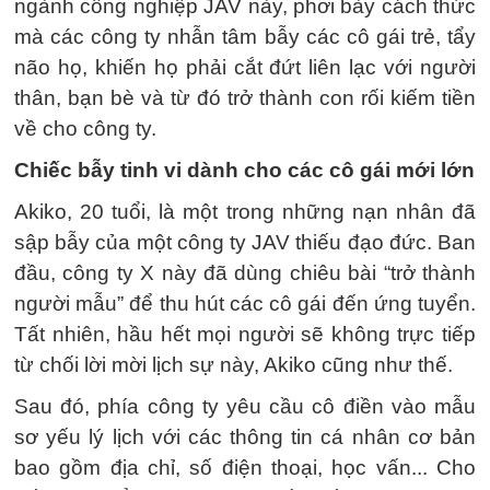
ngành công nghiệp JAV này, phơi bày cách thức
mà các công ty nhẫn tâm bẫy các cô gái trẻ, tẩy
não họ, khiến họ phải cắt đứt liên lạc với người
thân, bạn bè và từ đó trở thành con rối kiếm tiền
về cho công ty.
Chiếc bẫy tinh vi dành cho các cô gái mới lớn
Akiko, 20 tuổi, là một trong những nạn nhân đã
sập bẫy của một công ty JAV thiếu đạo đức. Ban
đầu, công ty X này đã dùng chiêu bài “trở thành
người mẫu” để thu hút các cô gái đến ứng tuyển.
Tất nhiên, hầu hết mọi người sẽ không trực tiếp
từ chối lời mời lịch sự này, Akiko cũng như thế.
Sau đó, phía công ty yêu cầu cô điền vào mẫu
sơ yếu lý lịch với các thông tin cá nhân cơ bản
bao gồm địa chỉ, số điện thoại, học vấn... Cho