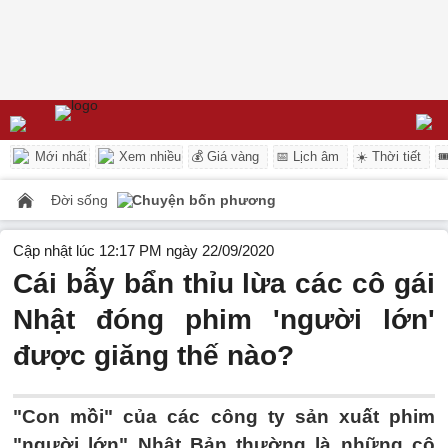
Mới nhất
Xem nhiều
💰 Giá vàng
📅 Lịch âm
☀️ Thời tiết

Đời sống
Chuyện bốn phương
Cập nhật lúc 12:17 PM ngày 22/09/2020
Cái bẫy bẩn thỉu lừa các cô gái
Nhật đóng phim 'người lớn'
được giăng thế nào?
"Con mồi" của các công ty sản xuất phim
"người lớn" Nhật Bản thường là những cô