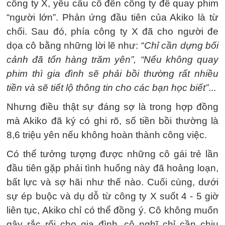
công ty X, yêu cầu cô đến công ty để quay phim
“người lớn”. Phản ứng đầu tiên của Akiko là từ
chối. Sau đó, phía công ty X đã cho người đe
dọa cô bằng những lời lẽ như: “
Chỉ cần dựng bối
cảnh đã tốn hàng trăm yên”, “Nếu không quay
phim thì gia đình sẽ phải bồi thường rất nhiều
tiền và sẽ tiết lộ thông tin cho các bạn học biết”
...
Nhưng điều thật sự đáng sợ là trong hợp đồng
mà Akiko đã ký có ghi rõ, số tiền bồi thường là
8,6 triệu yên nếu không hoàn thành công việc.
Có thể tưởng tượng được những cô gái trẻ lần
đầu tiên gặp phải tình huống này đã hoảng loạn,
bất lực và sợ hãi như thế nào. Cuối cùng, dưới
sự ép buộc và dụ dỗ từ công ty X suốt 4 - 5 giờ
liên tục, Akiko chỉ có thể đồng ý. Cô không muốn
gây rắc rối cho gia đình, cô nghĩ chỉ cần chịu