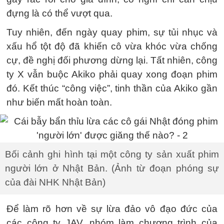
đựng là có thể vượt qua.
Tuy nhiên, đến ngày quay phim, sự tủi nhục và
xấu hổ tột độ đã khiến cô vừa khóc vừa chống
cự, đề nghị đối phương dừng lại. Tất nhiên, công
ty X vẫn buộc Akiko phải quay xong đoạn phim
đó. Kết thúc “công việc”, tinh thần của Akiko gần
như biến mất hoàn toàn.
Bối cảnh ghi hình tại một công ty sản xuất phim
người lớn ở Nhật Bản. (Ảnh từ đoạn phóng sự
của đài NHK Nhật Bản)
Để làm rõ hơn về sự lừa đảo vô đạo đức của
các công ty JAV, nhóm làm chương trình của