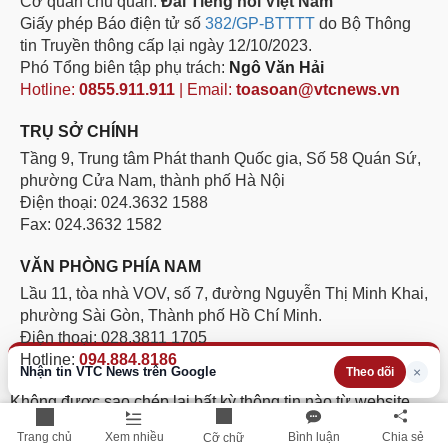
Cơ quan chủ quản:
Đài Tiếng nói Việt Nam
Giấy phép Báo điện tử số
382/GP-BTTTT
do Bộ Thông
tin Truyền thông cấp lại ngày 12/10/2023.
Phó Tổng biên tập phụ trách:
Ngô Văn Hải
Hotline:
0855.911.911
| Email:
toasoan@vtcnews.vn
TRỤ SỞ CHÍNH
Tầng 9, Trung tâm Phát thanh Quốc gia, Số 58 Quán Sứ,
phường Cửa Nam, thành phố Hà Nội
Điện thoại: 024.3632 1588
Fax: 024.3632 1582
VĂN PHÒNG PHÍA NAM
Lầu 11, tòa nhà VOV, số 7, đường Nguyễn Thị Minh Khai,
phường Sài Gòn, Thành phố Hồ Chí Minh.
Điện thoại: 028.3811 1705
Hotline:
094.884.8186
Nhận tin VTC News trên Google
×
Theo dõi
Không được sao chép lại bất kỳ thông tin nào từ website
này khi chưa có sự đồng ý bằng văn bản của Báo Điện tử
Trang chủ
Xem nhiều
Bình luận
Chia sẻ
Cỡ chữ
VTC News