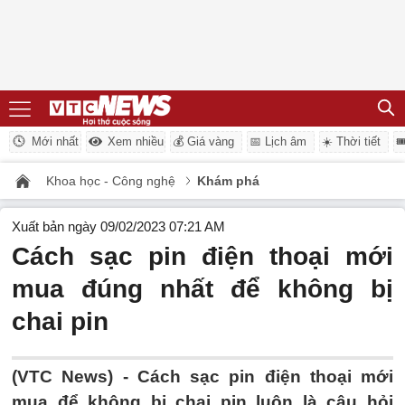
Mới nhất
Xem nhiều
💰 Giá vàng
📅 Lịch âm
☀️ Thời tiết

Khoa học - Công nghệ
Khám phá
Xuất bản ngày 09/02/2023 07:21 AM
Cách sạc pin điện thoại mới
mua đúng nhất để không bị
chai pin
(VTC News) -
Cách sạc pin điện thoại mới
mua để không bị chai pin luôn là câu hỏi