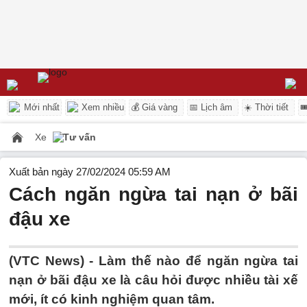
Mới nhất
Xem nhiều
💰 Giá vàng
📅 Lịch âm
☀️ Thời tiết

Xe
Tư vấn
Xuất bản ngày 27/02/2024 05:59 AM
Cách ngăn ngừa tai nạn ở bãi
đậu xe
(VTC News) -
Làm thế nào để ngăn ngừa tai
nạn ở bãi đậu xe là câu hỏi được nhiều tài xế
mới, ít có kinh nghiệm quan tâm.