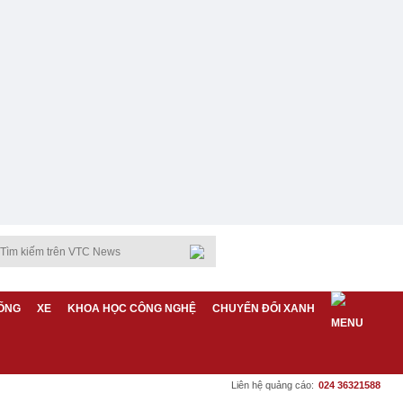
ỐNG
XE
KHOA HỌC CÔNG NGHỆ
CHUYỂN ĐỔI XANH
Liên hệ quảng cáo:
024 36321588