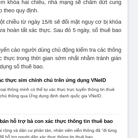
iểm khóa hai chiều, nhà mạng sẽ chấm dứt cung
o theo quy định.
ột chiều từ ngày 15/6 sẽ đối mặt nguy cơ bị khóa
ưa hoàn tất xác thực. Sau đó 5 ngày, số thuê bao
yến cáo người dùng chủ động kiểm tra các thông
 thực trong thời gian sớm nhất nhằm tránh gián
 dụng số thuê bao.
c thực sim chính chủ trên ứng dụng VNeID
oại thông minh có thể tự xác thực trực tuyến thông tin thuê
 chủ thông qua Ứng dụng định danh quốc gia VNeID.
bản hỗ trợ bà con xác thực thông tin thuê bao
i rộng và dân cư phân tán, nhân viên viễn thông đã "đi từng
để hỗ trợ người dân xác thực thông tin thuê bao.