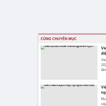
CÙNG CHUYÊN MỤC
Vi
đi
Vie
202
tần
Vi
ng
Muố
xây