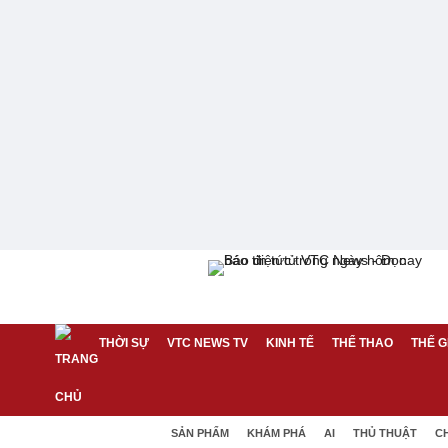
THỜI SỰ
VTC NEWS TV
KINH TẾ
THỂ THAO
THẾ G
SẢN PHẨM
KHÁM PHÁ
AI
THỦ THUẬT
C