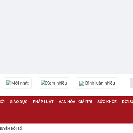
Mới nhất
Xem nhiều
Bình luận nhiều
IỚI
GIÁO DỤC
PHÁP LUẬT
VĂN HÓA - GIẢI TRÍ
SỨC KHỎE
ĐỜI S
HUYỂN ĐỔI SỐ