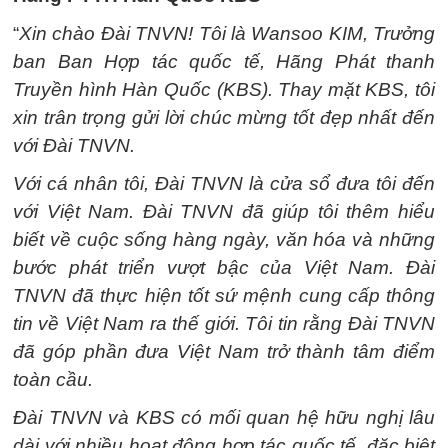
“
Xin chào Đài TNVN! Tôi là Wansoo KIM, Trưởng
ban Ban Hợp tác quốc tế, Hãng Phát thanh
Truyền hình Hàn Quốc (KBS). Thay mặt KBS, tôi
xin trân trọng gửi lời chúc mừng tốt đẹp nhất đến
với Đài TNVN.
Với cá nhân tôi, Đài TNVN là cửa sổ đưa tôi đến
với Việt Nam. Đài TNVN đã giúp tôi thêm hiểu
biết về cuộc sống hàng ngày, văn hóa và những
bước phát triển vượt bậc của Việt Nam. Đài
TNVN đã thực hiện tốt sứ mệnh cung cấp thông
tin về Việt Nam ra thế giới. Tôi tin rằng Đài TNVN
đã góp phần đưa Việt Nam trở thành tâm điểm
toàn cầu.
Đài TNVN và KBS có mối quan hệ hữu nghị lâu
dài với nhiều hoạt động hợp tác quốc tế, đặc biệt