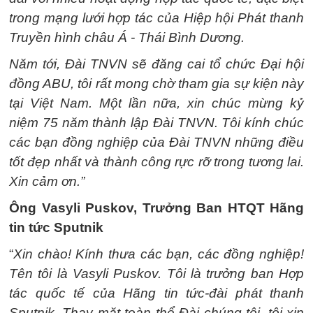
trong mạng lưới hợp tác của Hiệp hội Phát thanh
Truyền hình châu Á - Thái Bình Dương.
Năm tới, Đài TNVN sẽ đăng cai tổ chức Đại hội
đồng ABU, tôi rất mong chờ tham gia sự kiện này
tại Việt Nam. Một lần nữa, xin chúc mừng kỷ
niệm 75 năm thành lập Đài TNVN. Tôi kính chúc
các bạn đồng nghiệp của Đài TNVN những điều
tốt đẹp nhất và thành công rực rỡ trong tương lai.
Xin cảm ơn.”
Ông Vasyli Puskov, Trưởng Ban HTQT Hãng
tin tức Sputnik
“
Xin chào! Kính thưa các bạn, các đồng nghiệp!
Tên tôi là Vasyli Puskov. Tôi là trưởng ban Hợp
tác quốc tế của Hãng tin tức-đài phát thanh
Sputnik. Thay mặt toàn thể Đài chúng tôi, tôi xin