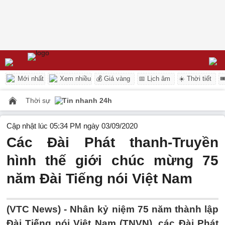
Mới nhất
Xem nhiều
💰 Giá vàng
📅 Lịch âm
☀️ Thời tiết

Thời sự
Tin nhanh 24h
Cập nhật lúc 05:34 PM ngày 03/09/2020
Các Đài Phát thanh-Truyền
hình thế giới chúc mừng 75
năm Đài Tiếng nói Việt Nam
(VTC News) -
Nhân kỷ niệm 75 năm thành lập
Đài Tiếng nói Việt Nam (TNVN), các Đài Phát