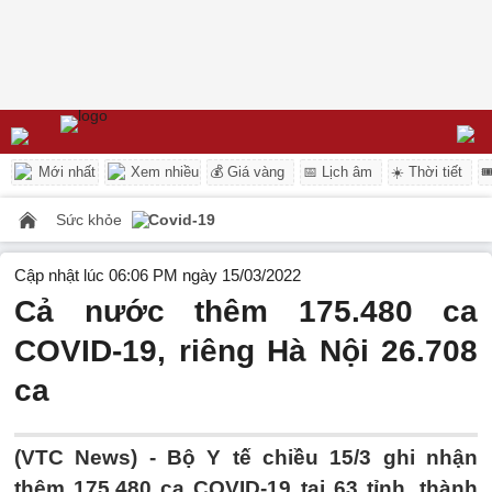
Mới nhất
Xem nhiều
💰 Giá vàng
📅 Lịch âm
☀️ Thời tiết

Sức khỏe
Covid-19
Cập nhật lúc 06:06 PM ngày 15/03/2022
Cả nước thêm 175.480 ca
COVID-19, riêng Hà Nội 26.708
ca
(VTC News) -
Bộ Y tế chiều 15/3 ghi nhận
thêm 175.480 ca COVID-19 tại 63 tỉnh, thành