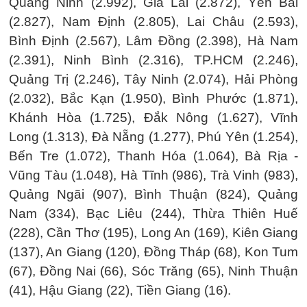
Quảng Ninh (2.992), Gia Lai (2.872), Yên Bái
(2.827), Nam Định (2.805), Lai Châu (2.593),
Bình Định (2.567), Lâm Đồng (2.398), Hà Nam
(2.391), Ninh Bình (2.316), TP.HCM (2.246),
Quảng Trị (2.246), Tây Ninh (2.074), Hải Phòng
(2.032), Bắc Kạn (1.950), Bình Phước (1.871),
Khánh Hòa (1.725), Đắk Nông (1.627), Vĩnh
Long (1.313), Đà Nẵng (1.277), Phú Yên (1.254),
Bến Tre (1.072), Thanh Hóa (1.064), Bà Rịa -
Vũng Tàu (1.048), Hà Tĩnh (986), Trà Vinh (983),
Quảng Ngãi (907), Bình Thuận (824), Quảng
Nam (334), Bạc Liêu (244), Thừa Thiên Huế
(228), Cần Thơ (195), Long An (169), Kiên Giang
(137), An Giang (120), Đồng Tháp (68), Kon Tum
(67), Đồng Nai (66), Sóc Trăng (65), Ninh Thuận
(41), Hậu Giang (22), Tiền Giang (16).