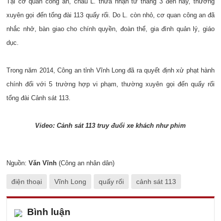
Tại cơ quan công an, cháu L. thừa nhận từ tháng 3 đến nay, thường
xuyên gọi đến tổng đài 113 quấy rối. Do L. còn nhỏ, cơ quan công an đã
nhắc nhở, bàn giao cho chính quyền, đoàn thể, gia đình quản lý, giáo
dục.
Trong năm 2014, Công an tỉnh Vĩnh Long đã ra quyết định xử phạt hành
chính đối với 5 trường hợp vi phạm, thường xuyên gọi đến quấy rối
tổng đài Cảnh sát 113.
Video: Cảnh sát 113 truy đuổi xe khách như phim
Nguồn:
Văn Vĩnh
(Công an nhân dân)
điện thoại
Vĩnh Long
quấy rối
cảnh sát 113
Bình luận