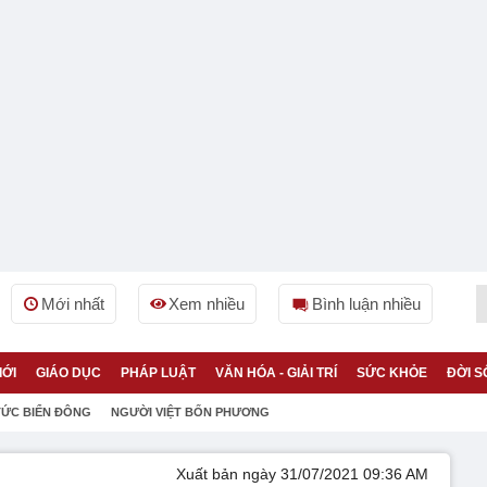
Mới nhất
Xem nhiều
Bình luận nhiều
IỚI
GIÁO DỤC
PHÁP LUẬT
VĂN HÓA - GIẢI TRÍ
SỨC KHỎE
ĐỜI S
TỨC BIỂN ĐÔNG
NGƯỜI VIỆT BỐN PHƯƠNG
Xuất bản ngày 31/07/2021 09:36 AM