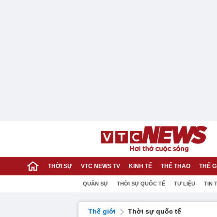
THỜI SỰ
VTC NEWS TV
KINH TẾ
THỂ THAO
THẾ G
QUÂN SỰ
THỜI SỰ QUỐC TẾ
TƯ LIỆU
TIN 
Thế giới
Thời sự quốc tế