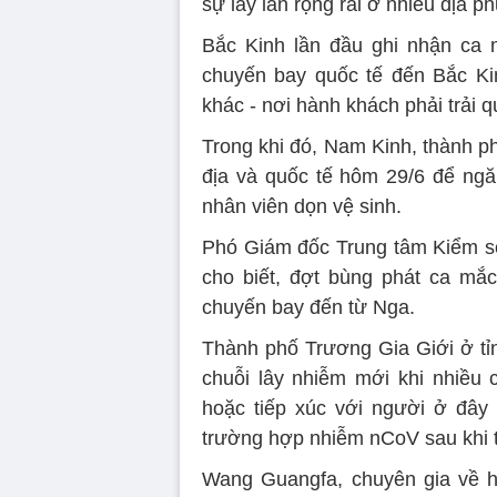
sự lây lan rộng rãi ở nhiều địa 
Bắc Kinh lần đầu ghi nhận ca
chuyến bay quốc tế đến Bắc K
khác - nơi hành khách phải trải 
Trong khi đó, Nam Kinh, thành ph
địa và quốc tế hôm 29/6 để ngăn
nhân viên dọn vệ sinh.
Phó Giám đốc Trung tâm Kiểm s
cho biết, đợt bùng phát ca mắ
chuyến bay đến từ Nga.
Thành phố Trương Gia Giới ở tỉ
chuỗi lây nhiễm mới khi nhiều
hoặc tiếp xúc với người ở đây
trường hợp nhiễm nCoV sau khi t
Wang Guangfa, chuyên gia về hô