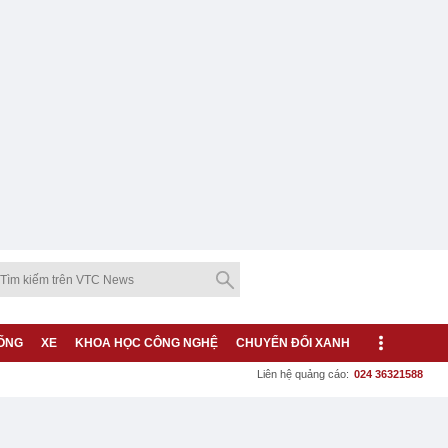
ỐNG
XE
KHOA HỌC CÔNG NGHỆ
CHUYỂN ĐỔI XANH
Liên hệ quảng cáo:
024 36321588