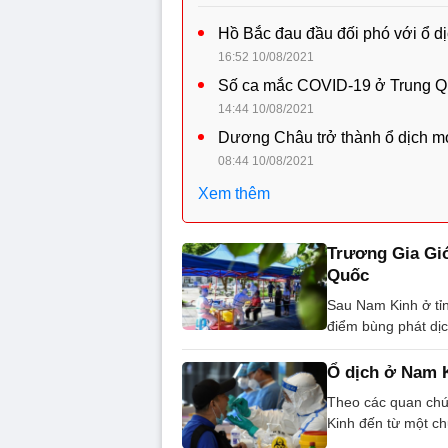
Hồ Bắc đau đầu đối phó với ổ d
16:52 10/08/2021
Số ca mắc COVID-19 ở Trung Qu
14:44 10/08/2021
Dương Châu trở thành ổ dịch m
08:44 10/08/2021
Xem thêm
Trương Gia Giớ
Quốc
Sau Nam Kinh ở tỉ
điểm bùng phát dịc
Ổ dịch ở Nam K
Theo các quan chứ
Kinh đến từ một c