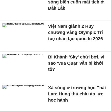
sóng biển cuốn mất tích ở
Đắk Lắk
Việt Nam giành 2 Huy
chương Vàng Olympic Trí
tuệ nhân tạo quốc tế 2026
Bị Khánh 'Sky' chửi bới, vì
sao 'Vua Quạt' vẫn bị khởi
tố?
Xả súng ở trường học Thái
Lan: Hung thủ chịu áp lực
học hành