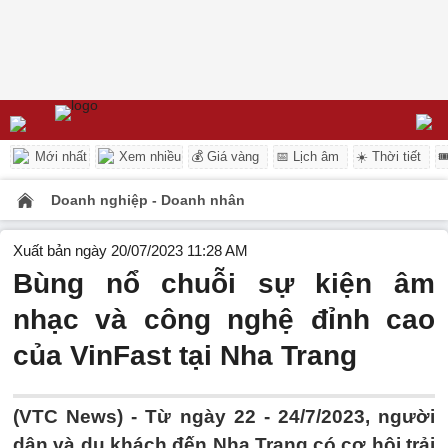
Mới nhất
Xem nhiều
💰 Giá vàng
📅 Lịch âm
☀️ Thời tiết

Doanh nghiệp - Doanh nhân
Xuất bản ngày 20/07/2023 11:28 AM
Bùng nổ chuỗi sự kiện âm
nhạc và công nghệ đỉnh cao
của VinFast tại Nha Trang
(VTC News) -
Từ ngày 22 - 24/7/2023, người
dân và du khách đến Nha Trang có cơ hội trải