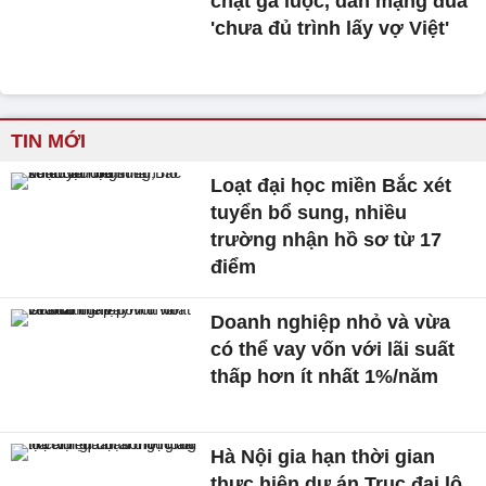
chặt gà luộc, dân mạng đùa
'chưa đủ trình lấy vợ Việt'
TIN MỚI
Loạt đại học miền Bắc xét
tuyển bổ sung, nhiều
trường nhận hồ sơ từ 17
điểm
Doanh nghiệp nhỏ và vừa
có thể vay vốn với lãi suất
thấp hơn ít nhất 1%/năm
Hà Nội gia hạn thời gian
thực hiện dự án Trục đại lộ