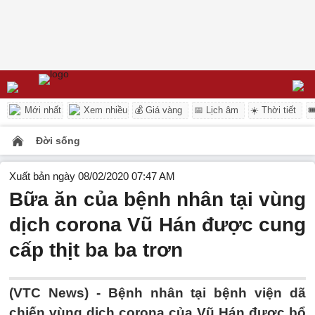
Mới nhất
Xem nhiều
💰 Giá vàng
📅 Lịch âm
☀️ Thời tiết

Đời sống
Xuất bản ngày 08/02/2020 07:47 AM
Bữa ăn của bệnh nhân tại vùng
dịch corona Vũ Hán được cung
cấp thịt ba ba trơn
(VTC News) -
Bệnh nhân tại bệnh viện dã
chiến vùng dịch corona của Vũ Hán được bổ