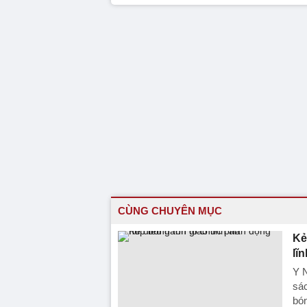
CÙNG CHUYÊN MỤC
Ke
lĩ
Y N
sác
bón