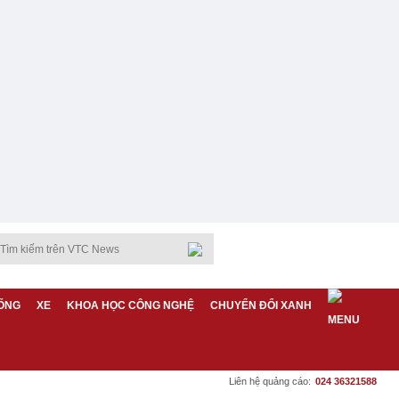
ỐNG
XE
KHOA HỌC CÔNG NGHỆ
CHUYỂN ĐỔI XANH
Liên hệ quảng cáo:
024 36321588