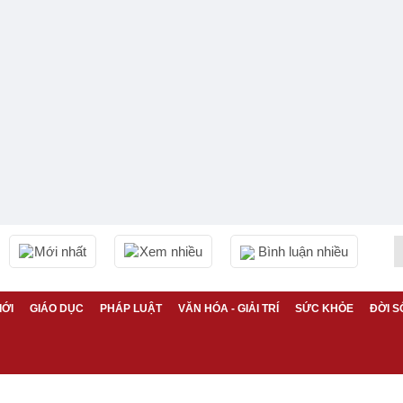
Mới nhất
Xem nhiều
Bình luận nhiều
IỚI
GIÁO DỤC
PHÁP LUẬT
VĂN HÓA - GIẢI TRÍ
SỨC KHỎE
ĐỜI S