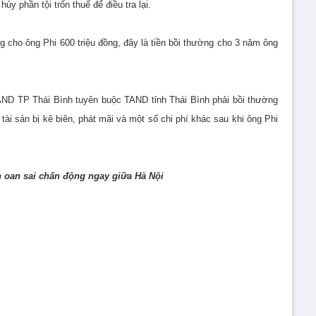
ủy phần tội trốn thuế để điều tra lại.
 cho ông Phi 600 triệu đồng, đây là tiền bồi thường cho 3 năm ông
TAND TP Thái Bình tuyên buộc TAND tỉnh Thái Bình phải bồi thường
ài sản bị kê biên, phát mãi và một số chi phí khác sau khi ông Phi
n oan sai chấn động ngay giữa Hà Nội