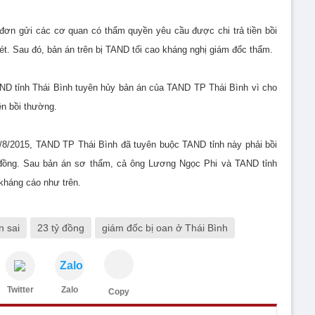
m đơn gửi các cơ quan có thẩm quyền yêu cầu được chi trả tiền bồi
ét. Sau đó, bản án trên bị TAND tối cao kháng nghị giám đốc thẩm.
ND tỉnh Thái Bình tuyên hủy bản án của TAND TP Thái Bình vì cho
iền bồi thường.
/8/2015, TAND TP Thái Bình đã tuyên buộc TAND tỉnh này phải bồi
đồng. Sau bản án sơ thẩm, cả ông Lương Ngọc Phi và TAND tỉnh
 kháng cáo như trên.
n sai
23 tỷ đồng
giám đốc bị oan ở Thái Bình
Zalo
Twitter
Zalo
Copy