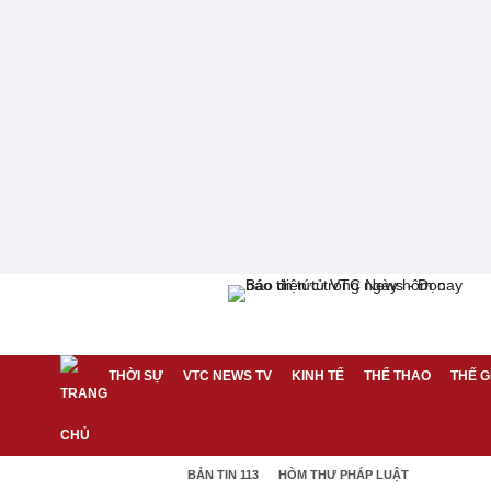
THỜI SỰ
VTC NEWS TV
KINH TẾ
THỂ THAO
THẾ G
BẢN TIN 113
HÒM THƯ PHÁP LUẬT