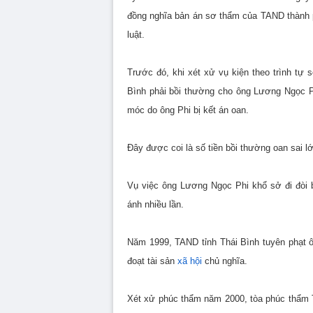
đồng nghĩa bản án sơ thẩm của TAND thành p
luật.
Trước đó, khi xét xử vụ kiện theo trình tự
Bình phải bồi thường cho ông Lương Ngọc Phi
móc do ông Phi bị kết án oan.
Đây được coi là số tiền bồi thường oan sai l
Vụ việc ông Lương Ngọc Phi khổ sở đi đòi 
ánh nhiều lần.
Năm 1999, TAND tỉnh Thái Bình tuyên phạt ôn
đoạt tài sản
xã hội
chủ nghĩa.
Xét xử phúc thẩm năm 2000, tòa phúc thẩm T