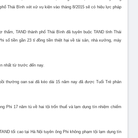
hố Thái Bình xét xử vụ kiện vào tháng 8/2015 sẽ có hiệu lực pháp
 sơ thẩm, TAND thành phố Thái Bình đã tuyên buộc TAND tỉnh Thái
 số tiền gần 23 tỉ đồng tiền thiệt hại về tài sản, nhà xưởng, máy
ớn nhất từ trước đến nay.
bồi thường oan sai đã kéo dài 15 năm nay đã được Tuổi Trẻ phản
g Phi 17 năm tù về hai tội trốn thuế và lạm dụng tín nhiệm chiếm
AND tối cao tại Hà Nội tuyên ông Phi không phạm tội lạm dụng tín