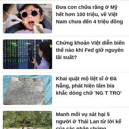
Đưa con chữa răng ở Mỹ
hết hơn 100 triệu, về Việt
Nam chưa đến 4 triệu đồng
Chứng khoán Việt diễn biến
thế nào khi Fed giữ nguyên
lãi suất?
Khai quật mộ liệt sĩ ở Đà
Nẵng, phát hiện tấm bia
khắc dòng chữ 'NG T TRO'
Manh mối vụ sát hại 5
người ở Thái Lan từ lời kể
của các nhân chứng