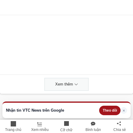
Xem thêm
THÔNG TIN HỮU ÍCH
Nhận tin VTC News trên Google
×
Theo dõi
Cập nhật nhanh các thông tin được quan tâm mỗi ngày
Lịch âm hôm nay
Trang chủ
Xem nhiều
Bình luận
Chia sẻ
Cỡ chữ