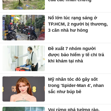
Nổ lớn lúc rạng sáng ở
TP.HCM, 2 người bị thương,
3 căn nhà hư hỏng
Đề xuất 7 nhóm người
được bảo hiểm y tế chi trả
khi khám tại nhà
Mỹ nhân tóc đỏ gây sốt
trong 'Spider-Man 4', nhan
sắc như búp bê
Voi rừng phá tường rào,