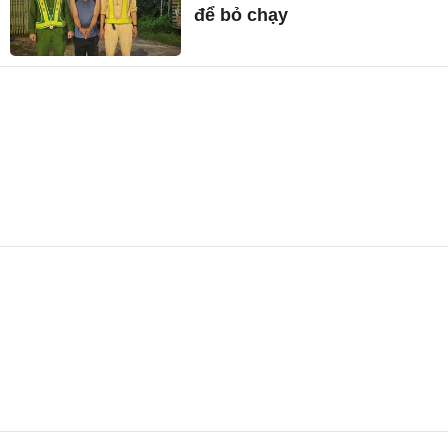
để bỏ chạy