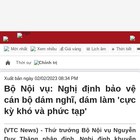
Mới nhất
Xem nhiều
💰 Giá vàng
📅 Lịch âm
☀️ Thời tiết

Thời sự
Chính trị
Xuất bản ngày 02/02/2023 08:34 PM
Bộ Nội vụ: Nghị định bảo vệ
cán bộ dám nghĩ, dám làm 'cực
kỳ khó và phức tạp'
(VTC News) -
Thứ trưởng Bộ Nội vụ Nguyễn
Duy Thăng nhận định, Nghị định khuyến