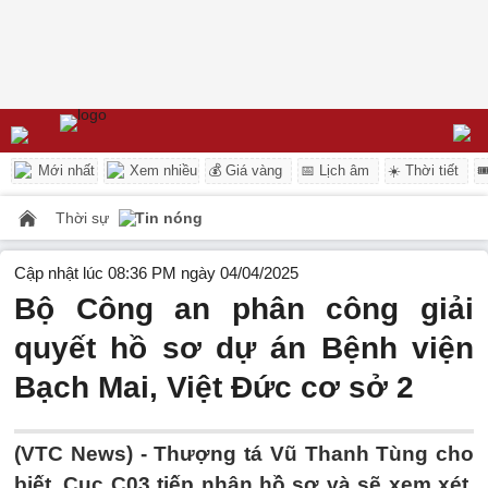
Mới nhất
Xem nhiều
💰 Giá vàng
📅 Lịch âm
☀️ Thời tiết

Thời sự
Tin nóng
Cập nhật lúc 08:36 PM ngày 04/04/2025
Bộ Công an phân công giải
quyết hồ sơ dự án Bệnh viện
Bạch Mai, Việt Đức cơ sở 2
(VTC News) -
Thượng tá Vũ Thanh Tùng cho
biết, Cục C03 tiếp nhận hồ sơ và sẽ xem xét,