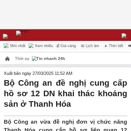
Mới nhất
Xem nhiều
💰 Giá vàng
📅 Lịch âm
☀️ Thời tiết

Thời sự
Tin nhanh 24h
Xuất bản ngày 27/03/2025 11:52 AM
Bộ Công an đề nghị cung cấp
hồ sơ 12 DN khai thác khoáng
sản ở Thanh Hóa
Bộ Công an vừa đề nghị đơn vị chức năng
Thanh Hóa cung cấp hồ sơ liên quan 12