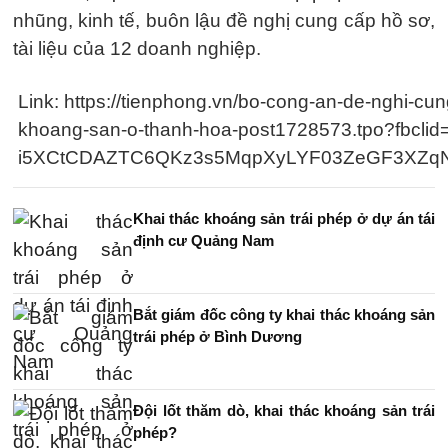
nhũng, kinh tế, buôn lậu đề nghị cung cấp hồ sơ,
tài liệu của 12 doanh nghiệp.
Link: https://tienphong.vn/bo-cong-an-de-nghi-cu
khoang-san-o-thanh-hoa-post1728573.tpo?fbcl
i5XCtCDAZTC6QKz3s5MqpXyLYF03ZeGF3XZqN
Khai thác khoáng sản trái phép ở dự án tái
định cư Quảng Nam
Bắt giám đốc công ty khai thác khoáng sản
trái phép ở Bình Dương
Đội lốt thăm dò, khai thác khoáng sản trái
phép?