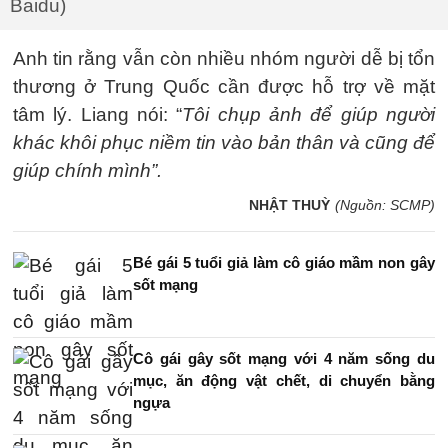
Baidu)
Anh tin rằng vẫn còn nhiều nhóm người dễ bị tổn
thương ở Trung Quốc cần được hỗ trợ về mặt
tâm lý. Liang nói: “
Tôi chụp ảnh để giúp người
khác khôi phục niềm tin vào bản thân và cũng để
giúp chính mình”.
NHẬT THUỲ
(Nguồn: SCMP)
Bé gái 5 tuổi giả làm cô giáo mầm non gây
sốt mạng
Cô gái gây sốt mạng với 4 năm sống du
mục, ăn động vật chết, di chuyển bằng
ngựa