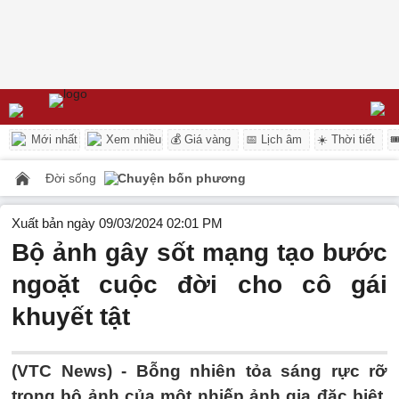
Mới nhất
Xem nhiều
💰 Giá vàng
📅 Lịch âm
☀️ Thời tiết

Đời sống
Chuyện bốn phương
Xuất bản ngày 09/03/2024 02:01 PM
Bộ ảnh gây sốt mạng tạo bước
ngoặt cuộc đời cho cô gái
khuyết tật
(VTC News) -
Bỗng nhiên tỏa sáng rực rỡ
trong bộ ảnh của một nhiếp ảnh gia đặc biệt,