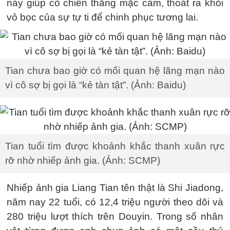
này giúp cô chiến thắng mặc cảm, thoát ra khỏi
vỏ bọc của sự tự ti để chinh phục tương lai.
Tian chưa bao giờ có mối quan hệ lãng mạn nào
vì cô sợ bị gọi là “kẻ tàn tật”. (Ảnh: Baidu)
Tian tuổi tìm được khoảnh khắc thanh xuân rực
rỡ nhờ nhiếp ảnh gia. (Ảnh: SCMP)
Nhiếp ảnh gia Liang Tian tên thật là Shi Jiadong,
năm nay ​​22 tuổi, có 12,4 triệu người theo dõi và
280 triệu lượt thích trên Douyin. Trong số nhân