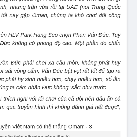
h, nhưng trận vừa rồi tại UAE (nơi Trung Quốc
 tối nay gặp Oman, chúng ta khó chơi đôi công
nên HLV Park Hang Seo chọn Phan Văn Đức. Tuy
n Đức không có phong độ cao. Một phần do chấn
 Văn Đức phải chơi xa cầu môn, không phát huy
i sát vòng cấm, Văn Đức bật vọt rất tốt để tạo ra
ức phải hy sinh nhiều hơn, chạy nhiều hơn, số lần
húng ta cảm nhận Đức không ‘sắc’ như trước.
 thích nghi với lối chơi của cả đội nên dấu ấn cá
xem qua truyền hình thì không đánh giá hết được
”,