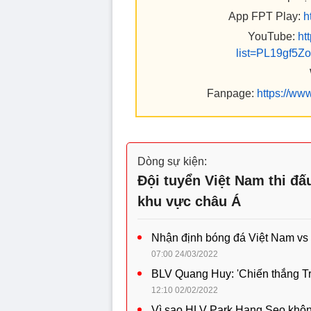
App FPT Play:
h
YouTube:
ht
list=PL19gf5
Fanpage:
https://ww
Dòng sự kiện:
Đội tuyển Việt Nam thi đấ
khu vực châu Á
Nhận định bóng đá Việt Nam vs
07:00 24/03/2022
BLV Quang Huy: 'Chiến thắng Tr
12:10 02/02/2022
Vì sao HLV Park Hang Seo khôn