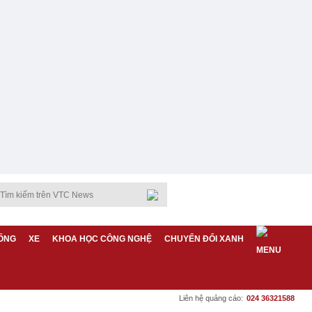
ỐNG
XE
KHOA HỌC CÔNG NGHỆ
CHUYỂN ĐỔI XANH
Liên hệ quảng cáo:
024 36321588