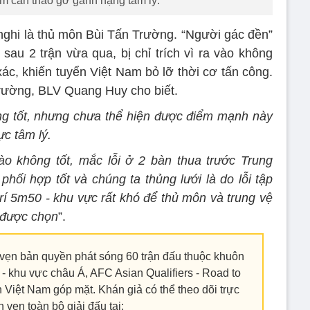
m cần tháo gỡ gánh nặng tâm lý.
 nghi là thủ môn Bùi Tấn Trường. “Người gác đền”
sau 2 trận vừa qua, bị chỉ trích vì ra vào không
xác, khiến tuyển Việt Nam bỏ lỡ thời cơ tấn công.
rường, BLV Quang Huy cho biết.
ng tốt, nhưng chưa thể hiện được điểm mạnh này
ực tâm lý.
ào không tốt, mắc lỗi ở 2 bàn thua trước Trung
hối hợp tốt và chúng ta thủng lưới là do lỗi tập
trí 5m50 - khu vực rất khó để thủ môn và trung vệ
ẽ được chọn
”.
 vẹn bản quyền phát sóng 60 trận đấu thuộc khuôn
- khu vực châu Á, AFC Asian Qualifiers - Road to
ển Việt Nam góp mặt. Khán giả có thể theo dõi trực
ọn vẹn toàn bộ giải đấu tại: