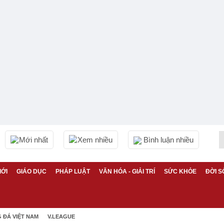
Mới nhất
Xem nhiều
Bình luận nhiều
IỚI
GIÁO DỤC
PHÁP LUẬT
VĂN HÓA - GIẢI TRÍ
SỨC KHỎE
ĐỜI S
 ĐÁ VIỆT NAM
V.LEAGUE