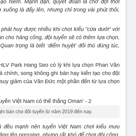
mạo hiểm. Mạnh dạn, quyết đoán là chờ đợi thời
xuống là đẩy lên, nhưng chỉ trong vài phút thôi,
phát huy được nhiều khi chơi kiểu ”cửa dưới“ với
 cho hàng công, đội tuyển sẽ có thêm lựa chọn,
uan trọng là biết ‘điểm huyệt’ đối thủ đúng lúc,
HLV Park Hang Seo có lý khi lựa chọn Phan Văn
á chính, song không ghi bàn hay kiến tạo cho đội
n suy giảm của Văn Đức một phần đến từ lựa chọn
hi bàn cho đội tuyển từ năm 2019 đến nay.
hủ đều mạnh nên tuyển Việt Nam chơi kiểu mưu
âng lên pressing, nhưng rất khó để chơi đôi công.