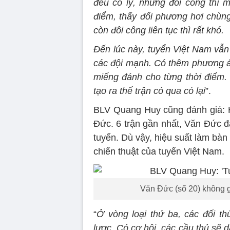
đều có lý, nhưng đôi công thì 
điểm, thấy đối phương hơi chùng 
còn đôi công liên tục thì rất khó.
Đến lúc này, tuyển Việt Nam vẫn 
các đội mạnh. Có thêm phương án
miếng đánh cho từng thời điểm. Q
tạo ra thế trận có qua có lại
”.
BLV Quang Huy cũng đánh giá: 
Đức. 6 trận gần nhất, Văn Đức đ
tuyển. Dù vậy, hiệu suất làm bà
chiến thuật của tuyển Việt Nam.
Văn Đức (số 20) không g
“
Ở vòng loại thứ ba, các đối t
lược. Có cơ hội, các cầu thủ sẽ d