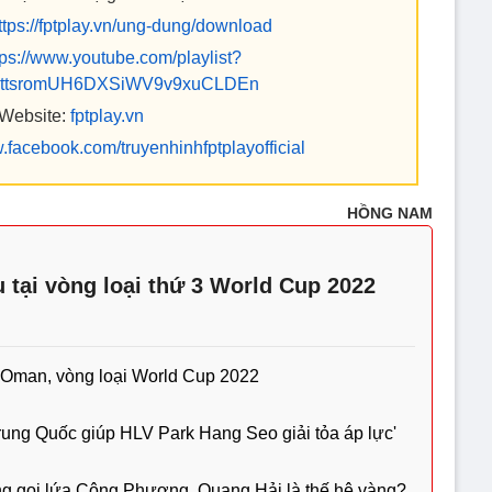
ttps://fptplay.vn/ung-dung/download
tps://www.youtube.com/playlist?
ZottsromUH6DXSiWV9v9xuCLDEn
Website:
fptplay.vn
w.facebook.com/truyenhinhfptplayofficial
HỒNG NAM
u tại vòng loại thứ 3 World Cup 2022
 Oman, vòng loại World Cup 2022
ung Quốc giúp HLV Park Hang Seo giải tỏa áp lực'
g gọi lứa Công Phượng, Quang Hải là thế hệ vàng?