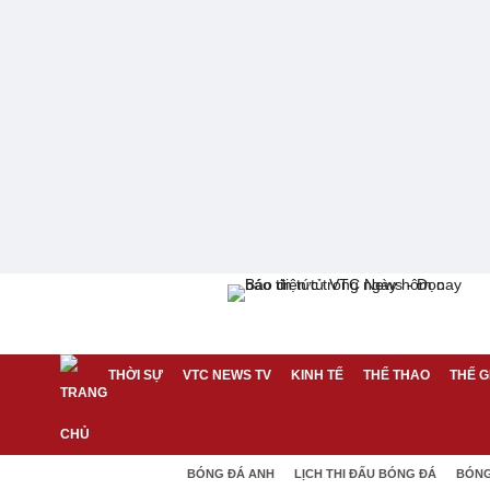
THỜI SỰ
VTC NEWS TV
KINH TẾ
THỂ THAO
THẾ G
BÓNG ĐÁ ANH
LỊCH THI ĐẤU BÓNG ĐÁ
BÓNG