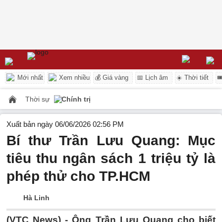
Mới nhất
Xem nhiều
💰 Giá vàng
📅 Lịch âm
☀️ Thời tiết

Thời sự
Chính trị
Xuất bản ngày 06/06/2026 02:56 PM
Bí thư Trần Lưu Quang: Mục
tiêu thu ngân sách 1 triệu tỷ là
phép thử cho TP.HCM
Hà Linh
(VTC News) -
Ông Trần Lưu Quang cho biết