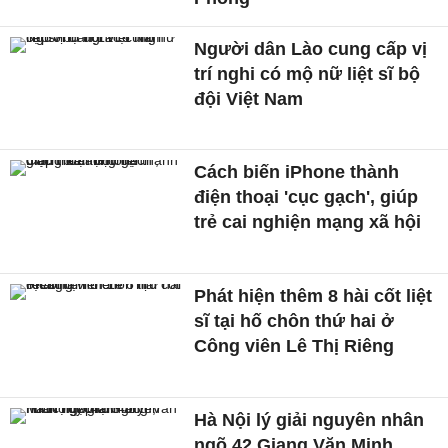
Người dân Lào cung cấp vị
trí nghi có mộ nữ liệt sĩ bộ
đội Việt Nam
Cách biến iPhone thành
điện thoại 'cục gạch', giúp
trẻ cai nghiện mạng xã hội
Phát hiện thêm 8 hài cốt liệt
sĩ tại hố chôn thứ hai ở
Công viên Lê Thị Riêng
Hà Nội lý giải nguyên nhân
ngõ 42 Giang Văn Minh