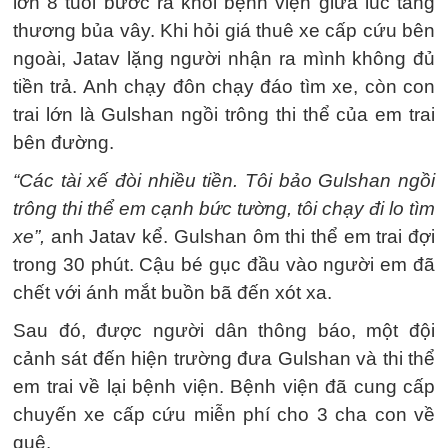
lớn 8 tuổi bước ra khỏi bệnh viện giữa lúc tang
thương bủa vây. Khi hỏi giá thuê xe cấp cứu bên
ngoài, Jatav lặng người nhận ra mình không đủ
tiền trả. Anh chạy đôn chạy đáo tìm xe, còn con
trai lớn là Gulshan ngồi trông thi thể của em trai
bên đường.
“Các tài xế đòi nhiều tiền. Tôi bảo Gulshan ngồi
trông thi thể em cạnh bức tường, tôi chạy đi lo tìm
xe”,
anh Jatav kể. Gulshan ôm thi thể em trai đợi
trong 30 phút. Cậu bé gục đầu vào người em đã
chết với ánh mắt buồn bã đến xót xa.
Sau đó, được người dân thông báo, một đội
cảnh sát đến hiện trường đưa Gulshan và thi thể
em trai về lại bệnh viện. Bệnh viện đã cung cấp
chuyến xe cấp cứu miễn phí cho 3 cha con về
quê.