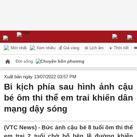
Mới nhất
Xem nhiều
💰 Giá vàng
📅 Lịch âm
☀️ Thời tiết

Đời sống
Chuyện bốn phương
Xuất bản ngày 13/07/2022 03:57 PM
Bi kịch phía sau hình ảnh cậu
bé ôm thi thể em trai khiến dân
mạng dậy sóng
(VTC News) -
Bức ảnh cậu bé 8 tuổi ôm thi thể
em trai 2 tuổi chờ bố bên lề đường khiến