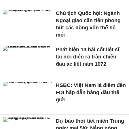
Chủ tịch Quốc hội: Ngành
Ngoại giao cần tiên phong
hút các dòng vốn thế hệ
mới
Phát hiện 13 hài cốt liệt sĩ
tại nơi diễn ra trận chiến
đấu ác liệt năm 1972
HSBC: Việt Nam là điểm đến
FDI hấp dẫn hàng đầu thế
giới
Dự báo thời tiết miền Trung
ngày mai 5/8: Nắng nóng