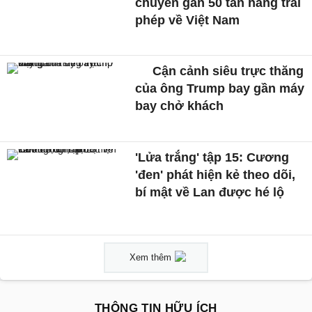
chuyển gần 50 tấn hàng trái
phép về Việt Nam
Cận cảnh siêu trực thăng
của ông Trump bay gần máy
bay chở khách
'Lửa trắng' tập 15: Cương
'đen' phát hiện kẻ theo dõi,
bí mật về Lan được hé lộ
Xem thêm
THÔNG TIN HỮU ÍCH