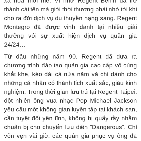
xa hoa mới mẻ. Ví như Regent Berlin đã trở
thành cái tên mà giới thời thượng phải nhớ tới khi
cho ra đời dịch vụ du thuyền hạng sang. Regent
Montegro đã được vinh danh tại nhiều giải
thưởng với sự xuất hiện dịch vụ quản gia
24/24…
Từ đầu những năm 90, Regent đã đưa ra
chương trình đào tạo quản gia cao cấp vô cùng
khắt khe, kéo dài cả nửa năm và chỉ dành cho
những cá nhân có thành tích xuất sắc, giàu kinh
nghiệm. Trong thời gian lưu trú tại Regent Taipei,
đột nhiên ông vua nhạc Pop Michael Jackson
yêu cầu một không gian luyện tập tại khách sạn,
cần tuyệt đối yên tĩnh, không bị quấy rầy nhằm
chuẩn bị cho chuyến lưu diễn “Dangerous”. Chỉ
vỏn vẹn vài giờ, các quản gia phục vụ ông đã