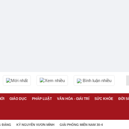
Mới nhất
Xem nhiều
Bình luận nhiều
IỚI
GIÁO DỤC
PHÁP LUẬT
VĂN HÓA - GIẢI TRÍ
SỨC KHỎE
ĐỜI S
G ĐẢNG
KỶ NGUYÊN VƯƠN MÌNH
GIẢI PHÓNG MIỀN NAM 30-4