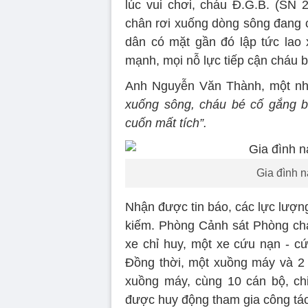
lúc vui chơi, cháu Đ.G.B. (SN 
chân rơi xuống dòng sông đang c
dân có mặt gần đó lập tức lao
mạnh, mọi nỗ lực tiếp cận cháu b
Anh Nguyễn Văn Thành, một nhân
xuống sông, cháu bé cố gắng b
cuốn mất tích”.
Gia đình n
Nhận được tin báo, các lực lượn
kiếm. Phòng Cảnh sát Phòng ch
xe chỉ huy, một xe cứu nạn - cứ
Đồng thời, một xuồng máy và 2
xuồng máy, cùng 10 cán bộ, c
được huy động tham gia công tá