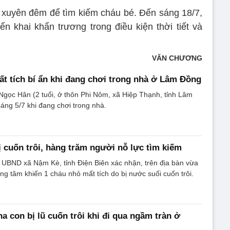
 xuyên đêm để tìm kiếm cháu bé. Đến sáng 18/7,
ển khai khẩn trương trong điều kiện thời tiết và
VĂN CHƯƠNG
mất tích bí ẩn khi đang chơi trong nhà ở Lâm Đồng
gọc Hân (2 tuổi, ở thôn Phi Nôm, xã Hiệp Thạnh, tỉnh Lâm
sáng 5/7 khi đang chơi trong nhà.
bị cuốn trôi, hàng trăm người nỗ lực tìm kiếm
 UBND xã Nậm Kè, tỉnh Điện Biên xác nhận, trên địa bàn vừa
ơng tâm khiến 1 cháu nhỏ mất tích do bị nước suối cuốn trôi.
a con bị lũ cuốn trôi khi đi qua ngầm tràn ở