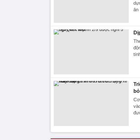
dựn
ân 
Dị
The
độn
tín
Tr
bỏ
Cơ 
vào
đư