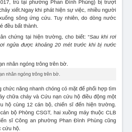
2017, trú tại phường Phan Đình Phùng) bị trượt
hảy xiết.Ngay khi phát hiện sự việc, nhiều người
 xuống sông ứng cứu. Tuy nhiên, do dòng nước
é đều bất thành.
 chứng tại hiện trường, cho biết: “
Sau khi rơi
ơi ngửa được khoảng 20 mét trước khi bị nước
ạn nhân ngóng trông trên bờ.
g chức năng nhanh chóng có mặt để phối hợp tìm
áy chữa cháy và Cứu nạn cứu hộ điều động một
u hộ cùng 12 cán bộ, chiến sĩ đến hiện trường.
 cán bộ Phòng CSGT, hai xuồng máy thuộc CLB
hiến sĩ Công an phường Phan Đình Phùng cũng
c cứu hộ.