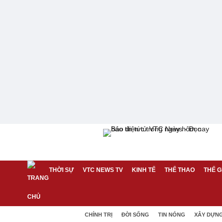
THỜI SỰ
VTC NEWS TV
KINH TẾ
THỂ THAO
THẾ G
CHÍNH TRỊ
ĐỜI SỐNG
TIN NÓNG
XÂY DỰN