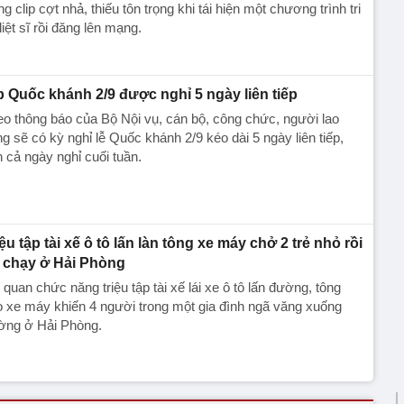
g clip cợt nhả, thiếu tôn trọng khi tái hiện một chương trình tri
liệt sĩ rồi đăng lên mạng.
p Quốc khánh 2/9 được nghỉ 5 ngày liên tiếp
o thông báo của Bộ Nội vụ, cán bộ, công chức, người lao
g sẽ có kỳ nghỉ lễ Quốc khánh 2/9 kéo dài 5 ngày liên tiếp,
h cả ngày nghỉ cuối tuần.
iệu tập tài xế ô tô lấn làn tông xe máy chở 2 trẻ nhỏ rồi
 chạy ở Hải Phòng
quan chức năng triệu tập tài xế lái xe ô tô lấn đường, tông
 xe máy khiến 4 người trong một gia đình ngã văng xuống
ờng ở Hải Phòng.