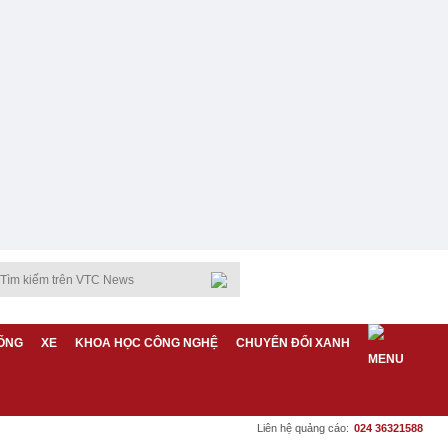
ỐNG
XE
KHOA HỌC CÔNG NGHỆ
CHUYỂN ĐỔI XANH
Liên hệ quảng cáo:
024 36321588