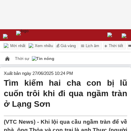
Mới nhất
Xem nhiều
💰 Giá vàng
📅 Lịch âm
☀️ Thời tiết

Thời sự
Tin nóng
Xuất bản ngày 27/06/2025 10:24 PM
Tìm kiếm hai cha con bị lũ
cuốn trôi khi đi qua ngầm tràn
ở Lạng Sơn
(VTC News) -
Khi lội qua cầu ngầm tràn để về
nhà, ông Thỏa và con trai là anh Thực (người