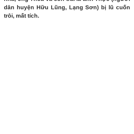
dân huyện Hữu Lũng, Lạng Sơn) bị lũ cuốn
trôi, mất tích.