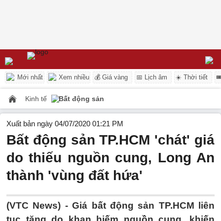
Mới nhất
Xem nhiều
💰 Giá vàng
📅 Lịch âm
☀️ Thời tiết

Kinh tế
Bất động sản
Xuất bản ngày 04/07/2020 01:21 PM
Bất động sản TP.HCM 'chát' giá
do thiếu nguồn cung, Long An
thành 'vùng đất hứa'
(VTC News) -
Giá bất động sản TP.HCM liên
tục tăng do khan hiếm nguồn cung, khiến