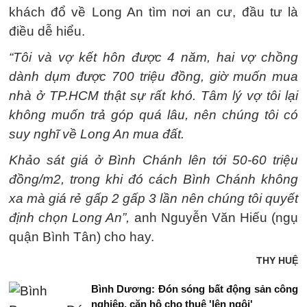
khách đổ về Long An tìm nơi an cư, đầu tư là
điều dễ hiểu.
“Tôi và vợ kết hôn được 4 năm, hai vợ chồng
dành dụm được 700 triệu đồng, giờ muốn mua
nhà ở TP.HCM thật sự rất khó. Tâm lý vợ tôi lại
không muốn trả góp quá lâu, nên chúng tôi có
suy nghĩ về Long An mua đất.
Khảo sát giá ở Bình Chánh lên tới 50-60 triệu
đồng/m2, trong khi đó cách Bình Chánh không
xa mà giá rẻ gấp 2 gấp 3 lần nên chúng tôi quyết
định chọn Long An”,
anh Nguyễn Văn Hiếu (ngụ
quận Bình Tân) cho hay.
THY HUỆ
Bình Dương: Đón sóng bất động sản công
nghiệp, căn hộ cho thuê 'lên ngôi'