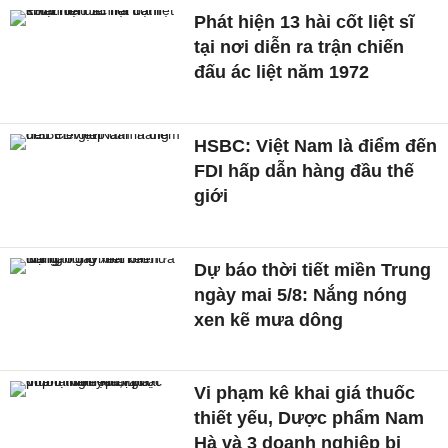
Phát hiện 13 hài cốt liệt sĩ
tại nơi diễn ra trận chiến
đấu ác liệt năm 1972
HSBC: Việt Nam là điểm đến
FDI hấp dẫn hàng đầu thế
giới
Dự báo thời tiết miền Trung
ngày mai 5/8: Nắng nóng
xen kẽ mưa dông
Vi phạm kê khai giá thuốc
thiết yếu, Dược phẩm Nam
Hà và 3 doanh nghiệp bị