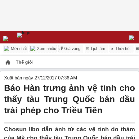
Mới nhất
Xem nhiều
💰 Giá vàng
📅 Lịch âm
☀️ Thời tiết

Thế giới
Xuất bản ngày 27/12/2017 07:36 AM
Báo Hàn trưng ảnh vệ tinh cho
thấy tàu Trung Quốc bán dầu
trái phép cho Triều Tiên
Chosun Ilbo dẫn ảnh từ các vệ tinh do thám
của Mỹ cho thấy tàu Trung Quốc bán dầu trái