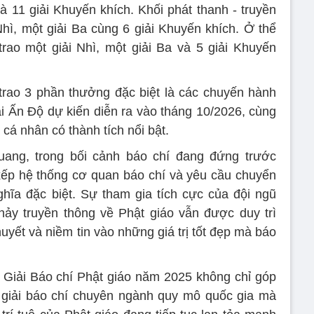
và 11 giải Khuyến khích. Khối phát thanh - truyền
Nhì, một giải Ba cùng 6 giải Khuyến khích. Ở thể
rao một giải Nhì, một giải Ba và 5 giải Khuyến
rao 3 phần thưởng đặc biệt là các chuyến hành
ại Ấn Độ dự kiến diễn ra vào tháng 10/2026, cùng
 cá nhân có thành tích nổi bật.
ang, trong bối cảnh báo chí đang đứng trước
 xếp hệ thống cơ quan báo chí và yêu cầu chuyển
ghĩa đặc biệt. Sự tham gia tích cực của đội ngũ
ảy truyền thông về Phật giáo vẫn được duy trì
uyết và niềm tin vào những giá trị tốt đẹp mà báo
 Giải Báo chí Phật giáo năm 2025 không chỉ góp
 giải báo chí chuyên ngành quy mô quốc gia mà