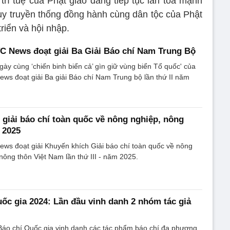
 trí tuệ của Phật giáo đang tiếp tục lan tỏa mạnh
huy truyền thống đồng hành cùng dân tộc của Phật
triển và hội nhập.
C News đoạt giải Ba Giải Báo chí Nam Trung Bộ
ngày cùng ‘chiến binh biển cả’ gìn giữ vùng biển Tổ quốc' của
ws đoạt giải Ba giải Báo chí Nam Trung bộ lần thứ II năm
giải báo chí toàn quốc về nông nghiệp, nông
 2025
ws đoạt giải Khuyến khích Giải báo chí toàn quốc về nông
nông thôn Việt Nam lần thứ III - năm 2025.
uốc gia 2024: Lần đầu vinh danh 2 nhóm tác giả
 Báo chí Quốc gia vinh danh các tác phẩm báo chí đa phương