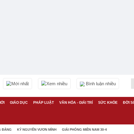
Mới nhất
Xem nhiều
Bình luận nhiều
IỚI
GIÁO DỤC
PHÁP LUẬT
VĂN HÓA - GIẢI TRÍ
SỨC KHỎE
ĐỜI S
G ĐẢNG
KỶ NGUYÊN VƯƠN MÌNH
GIẢI PHÓNG MIỀN NAM 30-4