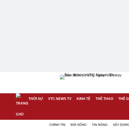
THỜI SỰ
VTC NEWS TV
KINH TẾ
THỂ THAO
THẾ G
CHÍNH TRỊ
ĐỜI SỐNG
TIN NÓNG
XÂY DỰN