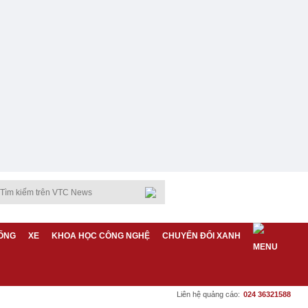
ỐNG
XE
KHOA HỌC CÔNG NGHỆ
CHUYỂN ĐỔI XANH
Liên hệ quảng cáo:
024 36321588