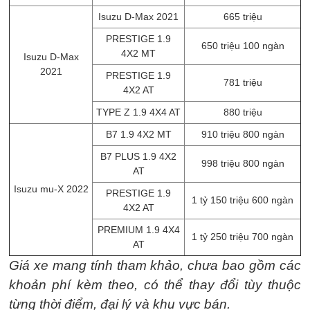
Isuzu D-Max 2021
665 triệu
PRESTIGE 1.9
650 triệu 100 ngàn
4X2 MT
Isuzu D-Max
2021
PRESTIGE 1.9
781 triệu
4X2 AT
TYPE Z 1.9 4X4 AT
880 triệu
B7 1.9 4X2 MT
910 triệu 800 ngàn
B7 PLUS 1.9 4X2
998 triệu 800 ngàn
AT
Isuzu mu-X 2022
PRESTIGE 1.9
1 tỷ 150 triệu 600 ngàn
4X2 AT
PREMIUM 1.9 4X4
1 tỷ 250 triệu 700 ngàn
AT
Giá xe mang tính tham khảo, chưa bao gồm các
khoản phí kèm theo, có thể thay đổi tùy thuộc
từng thời điểm, đại lý và khu vực bán.