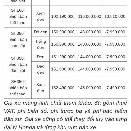
đặc biệt
SH160i
Xám
phiên bản
102.190.000
116.000.000
13.810.000
đen
thể thao
Đỏ đen
150.990.000
143.000.000
-7.990.000
SH350i
phiên bản
Trắng
150.990.000
143.000.000
-7.990.000
cao cấp
đen
Đen
151.990.000
144.000.000
-7.990.000
SH350i
phiên bản
Bạc
151.990.000
144.000.000
-7.990.000
đặc biệt
đen
SH350i
Xám
phiên bản
152.490.000
145.000.000
-7.490.000
đen
thể thao
Giá xe mang tính chất tham khảo, đã gồm thuế
VAT, phí biển số, phí trước bạ và phí bảo hiểm
dân sự. Giá xe cũng có thể thay đổi tùy vào từng
đại lý Honda và từng khu vực bán xe.