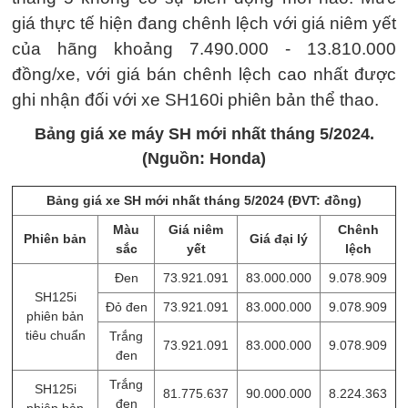
giá thực tế hiện đang chênh lệch với giá niêm yết
của hãng khoảng 7.490.000 - 13.810.000
đồng/xe, với giá bán chênh lệch cao nhất được
ghi nhận đối với xe SH160i phiên bản thể thao.
Bảng giá xe máy SH mới nhất tháng 5/2024.
(Nguồn: Honda)
Bảng giá xe SH mới nhất tháng 5/2024 (ĐVT: đồng)
Màu
Giá niêm
Chênh
Phiên bản
Giá đại lý
sắc
yết
lệch
Đen
73.921.091
83.000.000
9.078.909
SH125i
Đỏ đen
73.921.091
83.000.000
9.078.909
phiên bản
tiêu chuẩn
Trắng
73.921.091
83.000.000
9.078.909
đen
Trắng
SH125i
81.775.637
90.000.000
8.224.363
đen
phiên bản