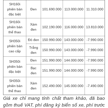
SH160i
phiên bản
Đen
101.690.000
113.000.000
11.310.000
đặc biệt
SH160i
Xám
phiên bản
102.190.000
116.000.000
13.810.000
đen
thể thao
Đỏ đen
150.990.000
143.000.000
-7.990.000
SH350i
phiên bản
Trắng
150.990.000
143.000.000
-7.990.000
cao cấp
đen
Đen
151.990.000
144.000.000
-7.990.000
SH350i
phiên bản
Bạc
151.990.000
144.000.000
-7.990.000
đặc biệt
đen
SH350i
Xám
phiên bản
152.490.000
145.000.000
-7.490.000
đen
thể thao
Giá xe chỉ mang tính chất tham khảo, đã bao
gồm thuế VAT, phí đăng ký biển số xe, phí trước