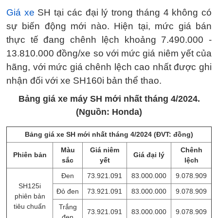
Giá xe
SH tại các đại lý trong tháng 4 không có
sự biến động mới nào. Hiện tại, mức giá bán
thực tế đang chênh lệch khoảng 7.490.000 -
13.810.000 đồng/xe so với mức giá niêm yết của
hãng, với mức giá chênh lệch cao nhất được ghi
nhận đối với xe SH160i bản thể thao.
Bảng giá xe máy SH mới nhất tháng 4/2024.
(Nguồn: Honda)
Bảng giá xe SH mới nhất tháng 4/2024 (ĐVT: đồng)
Màu
Giá niêm
Chênh
Phiên bản
Giá đại lý
sắc
yết
lệch
Đen
73.921.091
83.000.000
9.078.909
SH125i
Đỏ đen
73.921.091
83.000.000
9.078.909
phiên bản
tiêu chuẩn
Trắng
73.921.091
83.000.000
9.078.909
đen