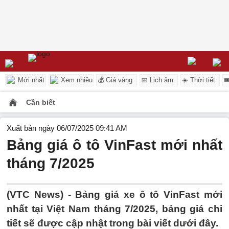
Mới nhất
Xem nhiều
💰 Giá vàng
📅 Lịch âm
☀️ Thời tiết

Cần biết
Xuất bản ngày 06/07/2025 09:41 AM
Bảng giá ô tô VinFast mới nhất
tháng 7/2025
(VTC News) - Bảng giá xe ô tô VinFast mới
nhất tại Việt Nam tháng 7/2025, bảng giá chi
tiết sẽ được cập nhật trong bài viết dưới đây.