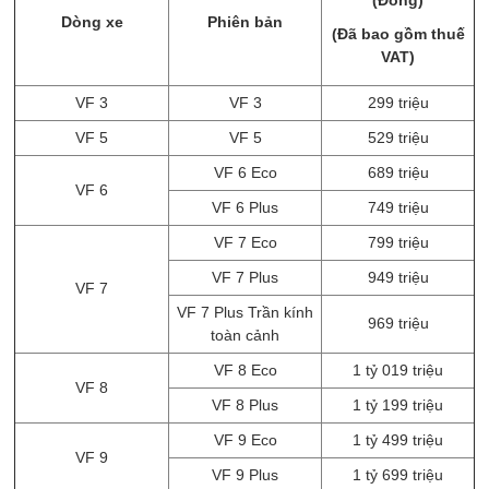
(Đồng)
Dòng xe
Phiên bản
(Đã bao gồm thuế
VAT)
VF 3
VF 3
299 triệu
VF 5
VF 5
529 triệu
VF 6 Eco
689 triệu
VF 6
VF 6 Plus
749 triệu
VF 7 Eco
799 triệu
VF 7 Plus
949 triệu
VF 7
VF 7 Plus Trần kính
969 triệu
toàn cảnh
VF 8 Eco
1 tỷ 019 triệu
VF 8
VF 8 Plus​
1 tỷ 199 triệu
VF 9 Eco
1 tỷ 499 triệu
VF 9
VF 9 Plus
1 tỷ 699 triệu