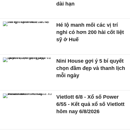
dài hạn
Hé lộ manh mối các vị trí
nghi có hơn 200 hài cốt liệt
sỹ ở Huế
Nini House gợi ý 5 bí quyết
chọn đầm đẹp và thanh lịch
mỗi ngày
Vietlott 6/8 - Xổ số Power
6/55 - Kết quả xổ số Vietlott
hôm nay 6/8/2026