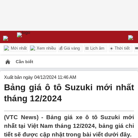
Mới nhất
Xem nhiều
💰 Giá vàng
📅 Lịch âm
☀️ Thời tiết

Cần biết
Xuất bản ngày 04/12/2024 11:46 AM
Bảng giá ô tô Suzuki mới nhất
tháng 12/2024
(VTC News) - Bảng giá xe ô tô Suzuki mới
nhất tại Việt Nam tháng 12/2024, bảng giá chi
tiết sẽ được cập nhật trong bài viết dưới đây.