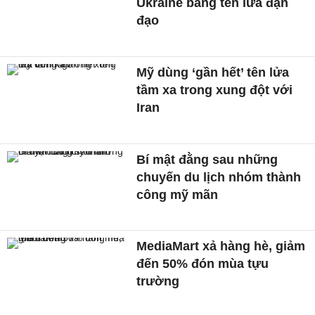
Ukraine bằng tên lửa đạn
đạo
Mỹ dùng ‘gần hết’ tên lửa
tầm xa trong xung đột với
Iran
Bí mật đằng sau những
chuyến du lịch nhóm thành
công mỹ mãn
MediaMart xả hàng hè, giảm
đến 50% đón mùa tựu
trường