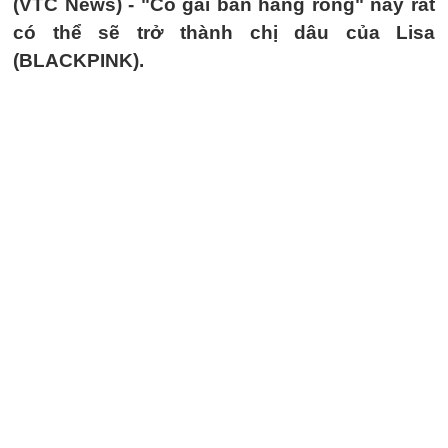
(VTC News) -
"Cô gái bán hàng rong" này rất
có thể sẽ trở thành chị dâu của Lisa
(BLACKPINK).