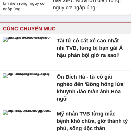
nay 29/7: Mưa lớn diện rộng,
nguy cơ ngập úng
CÙNG CHUYÊN MỤC
Tài tử có cát-xê cao nhất
nhì TVB, từng bị bạn gái Á
hậu phản bội giờ ra sao?
Ôn Bích Hà - từ cô gái
nghèo đến 'Bông hồng lửa'
khuynh đảo màn ảnh Hoa
ngữ
Mỹ nhân TVB từng mắc
bệnh khó chữa, giờ thành tỷ
phú, sống độc thân