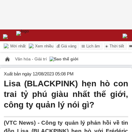
Mới nhất
Xem nhiều
💰 Giá vàng
📅 Lịch âm
☀️ Thời tiết

Văn hóa - Giải trí
Sao thế giới
Xuất bản ngày 12/08/2023 05:08 PM
Lisa (BLACKPINK) hẹn hò con
trai tỷ phú giàu nhất thế giới,
công ty quản lý nói gì?
(VTC News) -
Công ty quản lý phản hồi về tin
đồn Lisa (BLACKPINK) hẹn hò với Frédéric