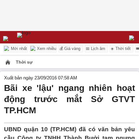
Mới nhất
Xem nhiều
💰 Giá vàng
📅 Lịch âm
☀️ Thời tiết

Thời sự
Xuất bản ngày 23/09/2016 07:58 AM
Bãi xe 'lậu' ngang nhiên hoạt
động trước mắt Sở GTVT
TP.HCM
UBND quận 10 (TP.HCM) đã có văn bản yêu
cầu Công ty TNHH Thành Bưởi tạm ngưng