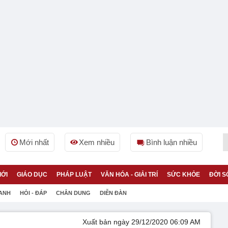
Mới nhất
Xem nhiều
Bình luận nhiều
IỚI
GIÁO DỤC
PHÁP LUẬT
VĂN HÓA - GIẢI TRÍ
SỨC KHỎE
ĐỜI S
 ANH
HỎI - ĐÁP
CHÂN DUNG
DIỄN ĐÀN
Xuất bản ngày 29/12/2020 06:09 AM