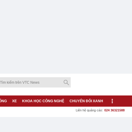
ỐNG
XE
KHOA HỌC CÔNG NGHỆ
CHUYỂN ĐỔI XANH
Liên hệ quảng cáo:
024 36321588