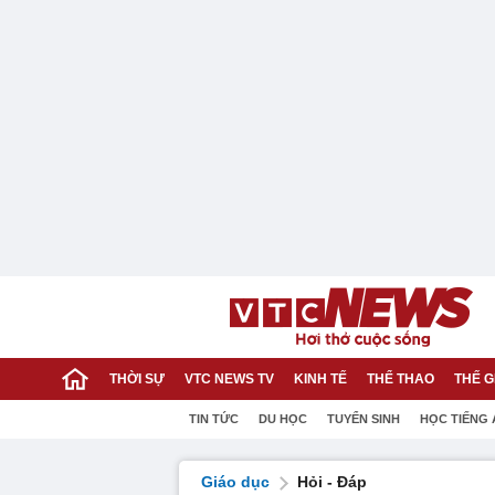
THỜI SỰ
VTC NEWS TV
KINH TẾ
THỂ THAO
THẾ G
TIN TỨC
DU HỌC
TUYỂN SINH
HỌC TIẾNG
Giáo dục
Hỏi - Đáp