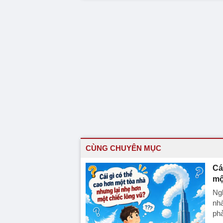
CÙNG CHUYÊN MỤC
Cá
mộ
Ngh
nhà
phả