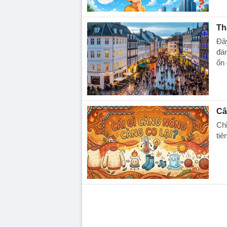
Th
Đây
đán
ổn 
Câ
Chỉ
tiê