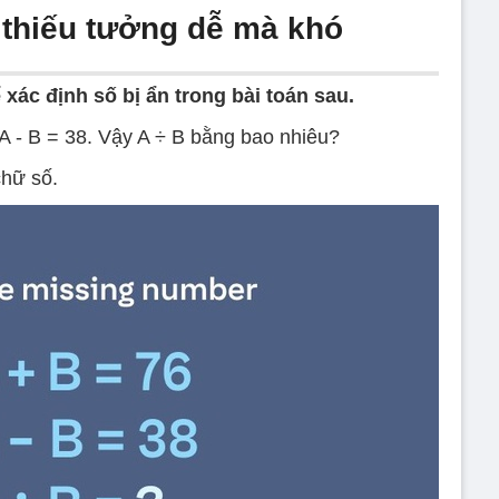
 thiếu tưởng dễ mà khó
 xác định số bị ẩn trong bài toán sau.
A - B = 38. Vậy A ÷ B bằng bao nhiêu?
chữ số.