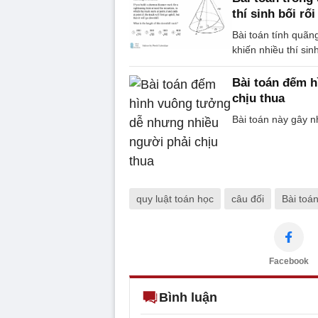
thí sinh bối rối
Bài toán tính quã
khiến nhiều thí sin
Bài toán đếm 
chịu thua
Bài toán này gây n
quy luật toán học
câu đối
Bài toá
Facebook
Bình luận